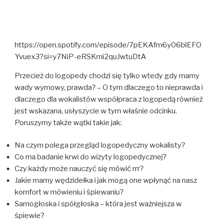
https://open.spotify.com/episode/7pEKAfm6y06blEFO
Yvuex3?si=y7NiP-eRSKmi2quJwtuDtA
Przecież do logopedy chodzi się tylko wtedy gdy mamy
wady wymowy, prawda? – O tym dlaczego to nieprawda i
dlaczego dla wokalistów współpraca z logopedą również
jest wskazana, usłyszycie w tym właśnie odcinku.
Poruszymy także wątki takie jak:
Na czym polega przegląd logopedyczny wokalisty?
Co ma badanie krwi do wizyty logopedycznej?
Czy każdy może nauczyć się mówić rrr?
Jakie mamy wędzidełka i jak mogą one wpłynąć na nasz
komfort w mówieniu i śpiewaniu?
Samogłoska i spółgłoska – która jest ważniejsza w
śpiewie?