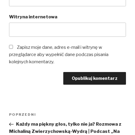
Witryna internetowa
Zapisz moje dane, adres e-mail i witrynę w
przeglądarce aby wypełnić dane podczas pisania
kolejnych komentarzy.
Nawigacja
Poprzedni
POPRZEDNI
wpisu
wpis
Każdy ma piękny głos, tylko nie ja? Rozmowa z
Michaliną Zwierzychowską-Wydrą | Podcast „Na