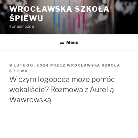
Przejdź
WROCŁAWSKA SZKOŁA
do
ŚPIEWU
treści
#unasmożna
Menu
OPUBLIKOWANE
8 LUTEGO, 2024
PRZEZ
WROCŁAWSKA SZKOŁA
W
ŚPIEWU
W czym logopeda może pomóc
wokaliście? Rozmowa z Aurelią
Wawrowską