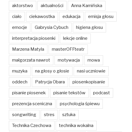
aktorstwo
aktualności
Anna Kamińska
ciało
ciekawostka
edukacja
emisja głosu
emocje
Gabrysia Cybuch
higiena głosu
interpretacja piosenki
lekcje online
Marzena Matyla
masterOFFteatr
małgorzata nawrot
motywacja
mowa
muzyka
na głosy o głosie
nasi uczniowie
oddech
Patrycja Obara
piosenkopisanie
pisanie piosenek
pisanie tekstów
podcast
prezencja sceniczna
psychologia śpiewu
songwriting
stres
sztuka
Technika Czechowa
technika wokalna