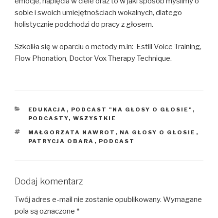
emocje, napięcia w ciele oraz to w jaki sposób myślimy o
sobie i swoich umiejętnościach wokalnych, dlatego
holistycznie podchodzi do pracy z głosem.
Szkoliła się w oparciu o metody m.in: Estill Voice Training,
Flow Phonation, Doctor Vox Therapy Technique.
KATEGORIE
EDUKACJA
,
PODCAST "NA GŁOSY O GŁOSIE"
,
PODCASTY
,
WSZYSTKIE
TAGI
MAŁGORZATA NAWROT
,
NA GŁOSY O GŁOSIE
,
PATRYCJA OBARA
,
PODCAST
Dodaj komentarz
Twój adres e-mail nie zostanie opublikowany.
Wymagane
pola są oznaczone
*