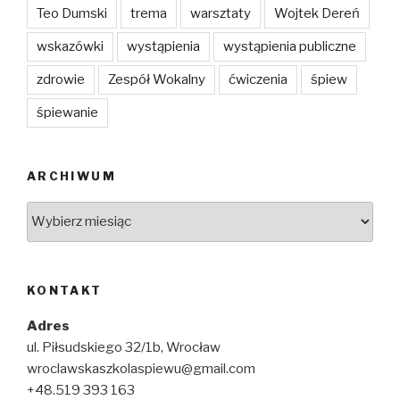
Teo Dumski
trema
warsztaty
Wojtek Dereń
wskazówki
wystąpienia
wystąpienia publiczne
zdrowie
Zespół Wokalny
ćwiczenia
śpiew
śpiewanie
ARCHIWUM
Archiwum
KONTAKT
Adres
ul. Piłsudskiego 32/1b, Wrocław
wroclawskaszkolaspiewu@gmail.com
+48.519 393 163