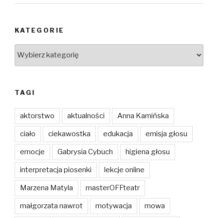
KATEGORIE
Kategorie
TAGI
aktorstwo
aktualności
Anna Kamińska
ciało
ciekawostka
edukacja
emisja głosu
emocje
Gabrysia Cybuch
higiena głosu
interpretacja piosenki
lekcje online
Marzena Matyla
masterOFFteatr
małgorzata nawrot
motywacja
mowa