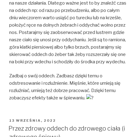
na nasze działania. Dlatego ważne jest to by znaleźć czas
na oddech np: od razu po przebudzeniu, albo po całym
dniu wieczorem warto usiąść po turecku lub na krześle,
położyć ręce na dolnych żebrach i oddychać wolno przez
nos. Postarajmy się zaobserwować przed lustrem gdzie
nasze ciało się unosi przy oddychaniu. Jeśli są to ramiona,
góra klatki piersiowej albo tylko brzuch, postarajmy się
skierować oddech do żeber tak żeby rozszerzały się one
na boki przy wdechu i schodziły do środka przy wydechu.
Zadbaj o swój oddech. Zadbasz dzięki temu o
odstresowanie i rozluźnienie. Mięśnie, które umieją się
rozluźniać, umieją też dobrze pracować. Dzięki temu
zobaczysz efekty także w śpiewaniu.
OPUBLIKOWANE
13 WRZEŚNIA, 2022
W
Przez zdrowy oddech do zdrowego ciała (i
zdrowego śpiewu)