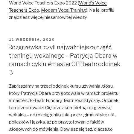
World Voice Teachers Expo 2022 (
World’s Voice
Teachers Expo
,
Modern Vocal Training
). Na jej profilu
znajdziesz więcej niesamowitej wiedzy.
OPUBLIKOWANE
11 WRZEŚNIA, 2020
W
Rozgrzewka, czyli najważniejsza część
treningu wokalnego – Patrycja Obara w
ramach cyklu #masterOFFteatr: odcinek
3
Zapraszamy na trzeci odcinek kursu używania głosu,
który Patrycja Obara przygotowała w ramach projektu
#masterOFFteatr Fundacji Teatr Realistyczny. Odcinek
ten przeprowadzi Cię przez kompletną rozgrzewkę
wokalną – od rozciągania ciała, przez gimnastykę ust,
policzków i języka, aż po przygotowanie fałdów
głosowych do mówienia. Dowiesz się też, dlaczego