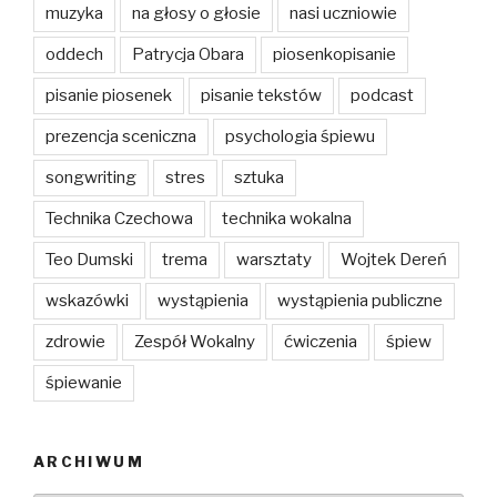
muzyka
na głosy o głosie
nasi uczniowie
oddech
Patrycja Obara
piosenkopisanie
pisanie piosenek
pisanie tekstów
podcast
prezencja sceniczna
psychologia śpiewu
songwriting
stres
sztuka
Technika Czechowa
technika wokalna
Teo Dumski
trema
warsztaty
Wojtek Dereń
wskazówki
wystąpienia
wystąpienia publiczne
zdrowie
Zespół Wokalny
ćwiczenia
śpiew
śpiewanie
ARCHIWUM