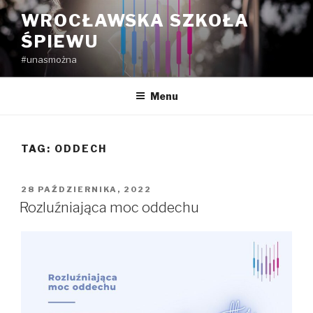
Przejdź
WROCŁAWSKA SZKOŁA
do
ŚPIEWU
treści
#unasmożna
Menu
TAG:
ODDECH
OPUBLIKOWANE
28 PAŹDZIERNIKA, 2022
W
Rozluźniająca moc oddechu