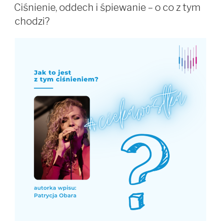
W
Ciśnienie, oddech i śpiewanie – o co z tym
chodzi?