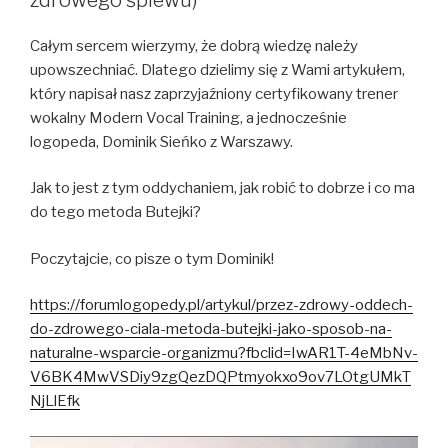
Całym sercem wierzymy, że dobrą wiedzę należy
upowszechniać. Dlatego dzielimy się z Wami artykułem,
który napisał nasz zaprzyjaźniony certyfikowany trener
wokalny Modern Vocal Training, a jednocześnie
logopeda, Dominik Sieńko z Warszawy.
Jak to jest z tym oddychaniem, jak robić to dobrze i co ma
do tego metoda Butejki?
Poczytajcie, co pisze o tym Dominik!
https://forumlogopedy.pl/artykul/przez-zdrowy-oddech-
do-zdrowego-ciala-metoda-butejki-jako-sposob-na-
naturalne-wsparcie-organizmu?fbclid=IwAR1T-4eMbNv-
V6BK4MwVSDiy9zgQezDQPtmyokxo9ov7LOtgUMkT
NjLlEfk