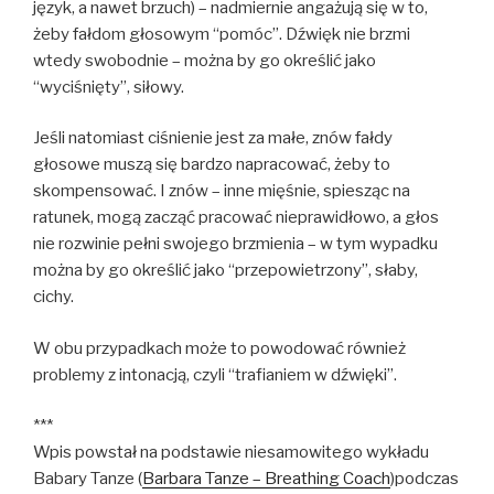
język, a nawet brzuch) – nadmiernie angażują się w to,
żeby fałdom głosowym “pomóc”. Dźwięk nie brzmi
wtedy swobodnie – można by go określić jako
“wyciśnięty”, siłowy.
Jeśli natomiast ciśnienie jest za małe, znów fałdy
głosowe muszą się bardzo napracować, żeby to
skompensować. I znów – inne mięśnie, spiesząc na
ratunek, mogą zacząć pracować nieprawidłowo, a głos
nie rozwinie pełni swojego brzmienia – w tym wypadku
można by go określić jako “przepowietrzony”, słaby,
cichy.
W obu przypadkach może to powodować również
problemy z intonacją, czyli “trafianiem w dźwięki”.
***
Wpis powstał na podstawie niesamowitego wykładu
Babary Tanze (
Barbara Tanze – Breathing Coach
)podczas