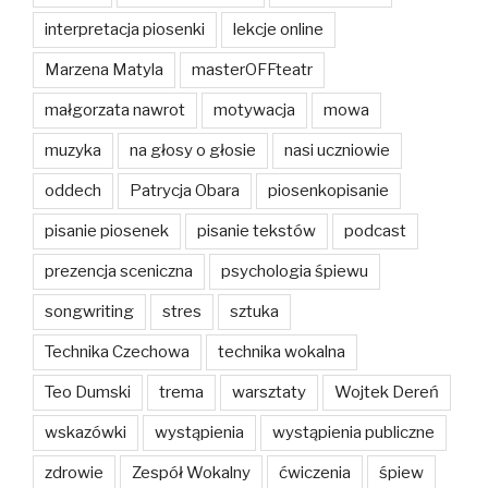
interpretacja piosenki
lekcje online
Marzena Matyla
masterOFFteatr
małgorzata nawrot
motywacja
mowa
muzyka
na głosy o głosie
nasi uczniowie
oddech
Patrycja Obara
piosenkopisanie
pisanie piosenek
pisanie tekstów
podcast
prezencja sceniczna
psychologia śpiewu
songwriting
stres
sztuka
Technika Czechowa
technika wokalna
Teo Dumski
trema
warsztaty
Wojtek Dereń
wskazówki
wystąpienia
wystąpienia publiczne
zdrowie
Zespół Wokalny
ćwiczenia
śpiew