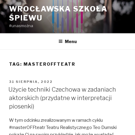
Przejdź
WROCŁAWSKA SZKOŁA
do
ŚPIEWU
treści
#unasmożna
Menu
TAG:
MASTEROFFTEATR
OPUBLIKOWANE
31 SIERPNIA, 2022
W
Użycie techniki Czechowa w zadaniach
aktorskich (przydatne w interpretacji
piosenki)
W tym odcinku zrealizowanym w ramach cyklu
#masterOFFteatr Teatru Realistycznego Teo Dumski
pokaże Ci na swoim przykładzie, jak może wyglądać