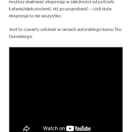
możesz skalować ekspresję w zależności od potrzeb.
Łatwiej kijek pocienić, niż go pogrubasić – czyli duża
ekspresja to nie wszystko.
Jest to czwarty odcinek w ramach autorskiego kursu Teo
Dumskiego.