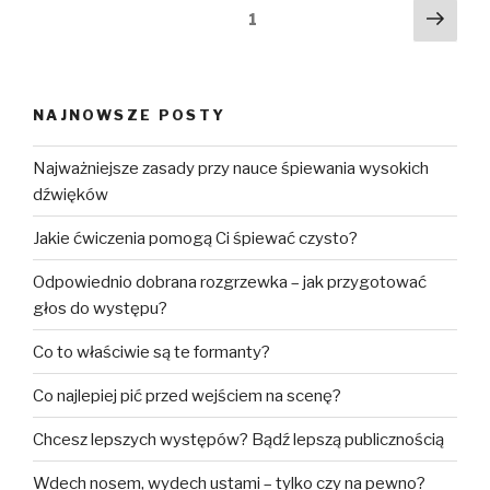
Nawigacja
Nast
Strona
1
stro
po
wpisach
NAJNOWSZE POSTY
Najważniejsze zasady przy nauce śpiewania wysokich
dźwięków
Jakie ćwiczenia pomogą Ci śpiewać czysto?
Odpowiednio dobrana rozgrzewka – jak przygotować
głos do występu?
Co to właściwie są te formanty?
Co najlepiej pić przed wejściem na scenę?
Chcesz lepszych występów? Bądź lepszą publicznością
Wdech nosem, wydech ustami – tylko czy na pewno?