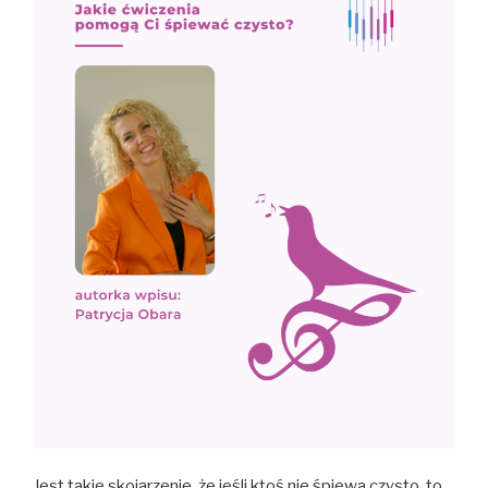
Jest takie skojarzenie, że jeśli ktoś nie śpiewa czysto, to