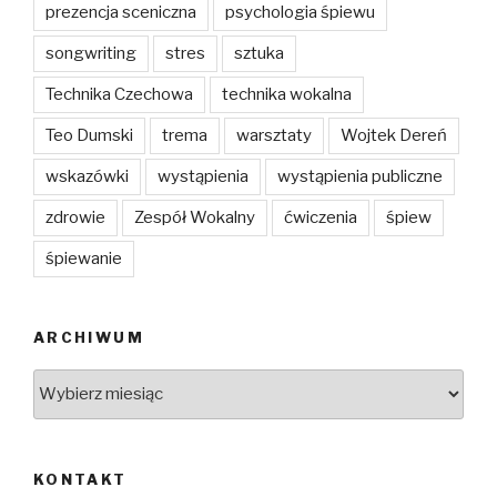
prezencja sceniczna
psychologia śpiewu
songwriting
stres
sztuka
Technika Czechowa
technika wokalna
Teo Dumski
trema
warsztaty
Wojtek Dereń
wskazówki
wystąpienia
wystąpienia publiczne
zdrowie
Zespół Wokalny
ćwiczenia
śpiew
śpiewanie
ARCHIWUM
Archiwum
KONTAKT