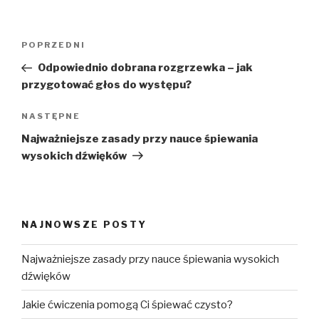
Nawigacja
Poprzedni
POPRZEDNI
wpisu
wpis
Odpowiednio dobrana rozgrzewka – jak
przygotować głos do występu?
Następny
NASTĘPNE
wpis
Najważniejsze zasady przy nauce śpiewania
wysokich dźwięków
NAJNOWSZE POSTY
Najważniejsze zasady przy nauce śpiewania wysokich
dźwięków
Jakie ćwiczenia pomogą Ci śpiewać czysto?