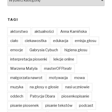
TAGI
aktorstwo
aktualności
Anna Kamińska
ciało
ciekawostka
edukacja
emisja głosu
emocje
Gabrysia Cybuch
higiena głosu
interpretacja piosenki
lekcje online
Marzena Matyla
masterOFFteatr
małgorzata nawrot
motywacja
mowa
muzyka
na głosy o głosie
nasi uczniowie
oddech
Patrycja Obara
piosenkopisanie
pisanie piosenek
pisanie tekstów
podcast