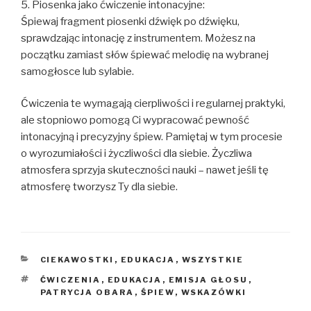
5. Piosenka jako ćwiczenie intonacyjne:
Śpiewaj fragment piosenki dźwięk po dźwięku,
sprawdzając intonację z instrumentem. Możesz na
początku zamiast słów śpiewać melodię na wybranej
samogłosce lub sylabie.
Ćwiczenia te wymagają cierpliwości i regularnej praktyki,
ale stopniowo pomogą Ci wypracować pewność
intonacyjną i precyzyjny śpiew. Pamiętaj w tym procesie
o wyrozumiałości i życzliwości dla siebie. Życzliwa
atmosfera sprzyja skuteczności nauki – nawet jeśli tę
atmosferę tworzysz Ty dla siebie.
KATEGORIE
CIEKAWOSTKI
,
EDUKACJA
,
WSZYSTKIE
TAGI
ĆWICZENIA
,
EDUKACJA
,
EMISJA GŁOSU
,
PATRYCJA OBARA
,
ŚPIEW
,
WSKAZÓWKI