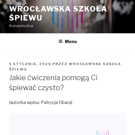
Przejdź
WROCŁAWSKA SZKOŁA
do
ŚPIEWU
treści
#unasmożna
Menu
OPUBLIKOWANE
5 STYCZNIA, 2026
PRZEZ
WROCŁAWSKA SZKOŁA
W
ŚPIEWU
Jakie ćwiczenia pomogą Ci
śpiewać czysto?
(autorka wpisu: Patrycja Obara)