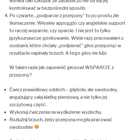
wynika taki szkopuł, że zasadniczo nie da się jej
kontrolować w bezpośredni sposób.
Po czwarte, „podparcie z przepony” to po prostu złe
tłumaczenie. Włoskie appoggio czy angielskie support
to raczej wsparcie, czy oparcie. I nie jest to tylko
językoznawcze geekowanie. Wiele razy pracowałam z
osobami, które chciały „podpierać” głos przeponą i w
rezultacie napinały brzuch. A tego głos nie lubi.
W takim razie jak zapewnić głosowi WSPARCIE z
przepony?
Ćwicz prawidłowy oddech – głęboki, ale swobodny,
angażujący całą klatkę piersiową, a nie tylko jej
szczytową część.
Wykonuj ćwiczenia na wydłużenie wydechu.
Rozluźnij brzuch, żeby przepona mogła pracować
swobodnie