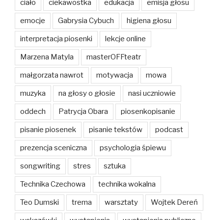
ciało
ciekawostka
edukacja
emisja głosu
emocje
Gabrysia Cybuch
higiena głosu
interpretacja piosenki
lekcje online
Marzena Matyla
masterOFFteatr
małgorzata nawrot
motywacja
mowa
muzyka
na głosy o głosie
nasi uczniowie
oddech
Patrycja Obara
piosenkopisanie
pisanie piosenek
pisanie tekstów
podcast
prezencja sceniczna
psychologia śpiewu
songwriting
stres
sztuka
Technika Czechowa
technika wokalna
Teo Dumski
trema
warsztaty
Wojtek Dereń