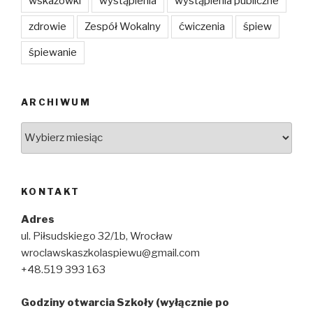
wskazówki
wystąpienia
wystąpienia publiczne
zdrowie
Zespół Wokalny
ćwiczenia
śpiew
śpiewanie
ARCHIWUM
Archiwum
KONTAKT
Adres
ul. Piłsudskiego 32/1b, Wrocław
wroclawskaszkolaspiewu@gmail.com
+48.519 393 163
Godziny otwarcia Szkoły (wyłącznie po