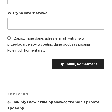
Witryna internetowa
Zapisz moje dane, adres e-mail i witrynę w
przeglądarce aby wypełnić dane podczas pisania
kolejnych komentarzy.
Nawigacja
Poprzedni
POPRZEDNI
wpisu
wpis
Jak błyskawicznie opanować tremę? 3 proste
sposoby