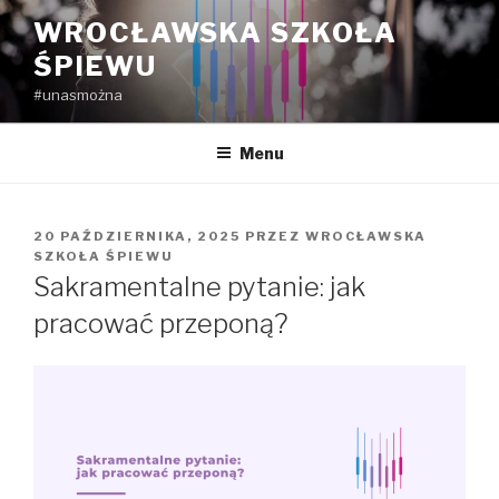
Przejdź
WROCŁAWSKA SZKOŁA
do
ŚPIEWU
treści
#unasmożna
Menu
OPUBLIKOWANE
20 PAŹDZIERNIKA, 2025
PRZEZ
WROCŁAWSKA
W
SZKOŁA ŚPIEWU
Sakramentalne pytanie: jak
pracować przeponą?