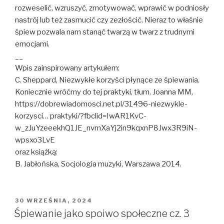
rozweselić, wzruszyć, zmotywować, wprawić w podniosły
nastrój lub też zasmucić czy zezłościć. Nieraz to właśnie
śpiew pozwala nam stanąć twarzą w twarz z trudnymi
emocjami.
__
Wpis zainspirowany artykułem:
C. Sheppard, Niezwykłe korzyści płynące ze śpiewania.
Koniecznie wróćmy do tej praktyki, tłum. Joanna MM,
https://dobrewiadomosci.net.pl/31496-niezwykle-
korzysci… praktyki/?fbclid=IwAR1KvC-
w_zJuYzeeekhQ1JE_nvmXaYj2in9kqxnP8Jwx3R9iN-
wpsxo3LvE
oraz książką:
B. Jabłońska, Socjologia muzyki, Warszawa 2014.
OPUBLIKOWANE
30 WRZEŚNIA, 2024
W
Śpiewanie jako spoiwo społeczne cz. 3