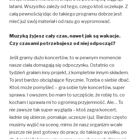
latami. Wszystko zależy od tego, czego ktoś oczekuje. Z
całą pewnością idąc do takiego programu dobrze jest
mieć już swój materiał i od razu go wypromować.
Muzyką żyjesz cały czas, nawet jak są wakacje.
Czy czasami potrzebujesz od niej odpocząć?
Jeśli gramy dużo koncertów, to w pewnym momencie
nasze ciała domagają się odpoczynku. Ostatnio co
tydzień grałam inny projekt, z kompletnie innym składem.
To jest bardzo obciążające fizycznie. Trzeba o siebie dbać.
Ktoś może pomyśleć – gra sobie tyle koncertów, super
sprawa. I owszem, bo mam to szczęście, że robię to, co
kocham i sprawia mi to ogromną przyjemność. Ale… To
nie zawsze tak super wygląda – ktoś zagra koncert,
ładnie się ubierze, pomaluje, uczesze i już. Bardzo często
musimy wyjść na scenę, mimo że nasz organizm wcale
jeszcze nie jest gotowy do pracy, do takiego wysiłku, po