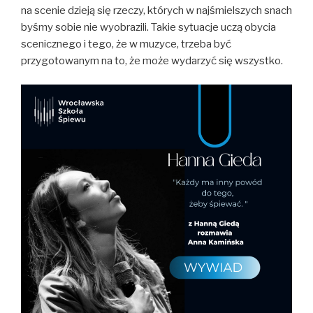
na scenie dzieją się rzeczy, których w najśmielszych snach
byśmy sobie nie wyobrazili. Takie sytuacje uczą obycia
scenicznego i tego, że w muzyce, trzeba być
przygotowanym na to, że może wydarzyć się wszystko.