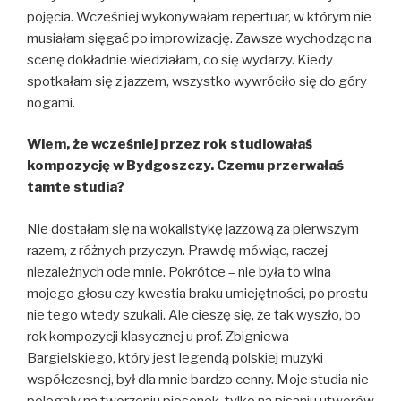
pojęcia. Wcześniej wykonywałam repertuar, w którym nie
musiałam sięgać po improwizację. Zawsze wychodząc na
scenę dokładnie wiedziałam, co się wydarzy. Kiedy
spotkałam się z jazzem, wszystko wywróciło się do góry
nogami.
Wiem, że wcześniej przez rok studiowałaś
kompozycję w Bydgoszczy. Czemu przerwałaś
tamte studia?
Nie dostałam się na wokalistykę jazzową za pierwszym
razem, z różnych przyczyn. Prawdę mówiąc, raczej
niezależnych ode mnie. Pokrótce – nie była to wina
mojego głosu czy kwestia braku umiejętności, po prostu
nie tego wtedy szukali. Ale cieszę się, że tak wyszło, bo
rok kompozycji klasycznej u prof. Zbigniewa
Bargielskiego, który jest legendą polskiej muzyki
współczesnej, był dla mnie bardzo cenny. Moje studia nie
polegały na tworzeniu piosenek, tylko na pisaniu utworów