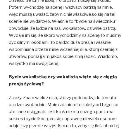
dlatego, że ich nie lubię. Po prostu muszę się skupić.
Potem wychodzę na scenę i wszyscy patrzą na mnie,
więc muszę uważać, żeby nic niewłaściwego się na tej
scenie nie wydarzyło. Właśnie to “bycie na świeczniku”
powoduje, że ludzie na nas, wokalistów, dziwnie patrzą.
Wydaje im się, że skoro wychodzimy na scenę to musimy
być silnymi osobami. To bardzo duża presja i właśnie
wspomniana przeze mnie wcześniej siła, którą czerpię z
utworów, pomaga mi jakoś sobie z nią radzić. Wiadomo,
wszystko ma swoją cenę.
Bycie wokalistką czy wokalistą wiąże się z ciągłą
presją życiową?
Zależy. Znam wielu z nich, którzy podchodzą do tematu
bardzo swobodnie. Moim zdaniem to zależy od tego, co
kto chce osiągnąć. Jeśli ktoś nie ma dużego parcia na
sukces i bycie ikoną, co się naprawdę niewielu osobom
udaje, czy przede wszystkim na to, żeby się ileś lat na tej