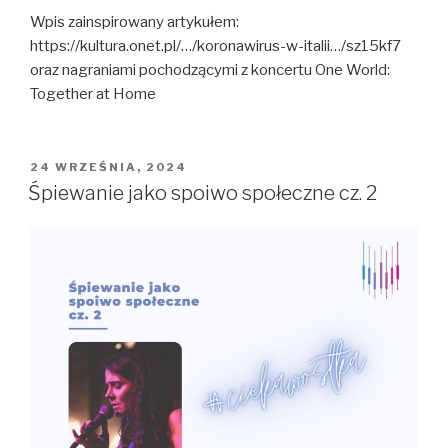
Wpis zainspirowany artykułem:
https://kultura.onet.pl/…/koronawirus-w-italii…/sz15kf7
oraz nagraniami pochodzącymi z koncertu One World:
Together at Home
OPUBLIKOWANE
24 WRZEŚNIA, 2024
W
Śpiewanie jako spoiwo społeczne cz. 2