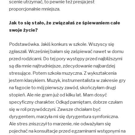
scenie utrzymać, to pewnie też presja jest
proporcjonalnie mniejsza.
Jak to się stało, że związałaś ze śpiewaniem całe
swoje życie?
Podstawówka. Jakiś konkurs w szkole. Wszyscy się
zgłaszali. Wcześniej bałam się zaśpiewać nawet w domu
przed rodzicami. Do tej pory występy przed najbliższymi
są dla mnie najtrudniejsze, zdecydowanie najbardziej
stresujące. Potem szkoła muzyczna. Z wykształcenia
jestem klasykiem. Muzyk, instrumentalista w zakresie gry
na fagocie to mój pierwszy zawód, skończyłam drugi
stopień. Ale nie gram już od kilku lat. Mam dosyć
specyficzny charakter. Odkąd pamiętam, dobrze czułam
się w roli przywódczyni. Zawsze chciałam być
dyrygentem, marzyła mi się dyrygentura symfoniczna.
Ale stres zniszczył to marzenie, nie odważyłam się
pojechać na konsultacje przed egzaminami wstępnymi na