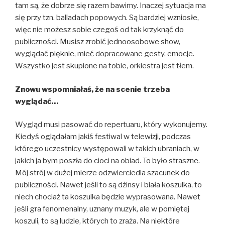
tam są, że dobrze się razem bawimy. Inaczej sytuacja ma
się przy tzn. balladach popowych. Są bardziej wzniosłe,
więc nie możesz sobie czegoś od tak krzyknąć do
publiczności. Musisz zrobić jednoosobowe show,
wyglądać pięknie, mieć dopracowane gesty, emocje.
Wszystko jest skupione na tobie, orkiestra jest tłem.
Znowu wspomniałaś, że na scenie trzeba
wyglądać…
Wygląd musi pasować do repertuaru, który wykonujemy.
Kiedyś oglądałam jakiś festiwal w telewizji, podczas
którego uczestnicy występowali w takich ubraniach, w
jakich ja bym poszła do cioci na obiad. To było straszne.
Mój strój w dużej mierze odzwierciedla szacunek do
publiczności. Nawet jeśli to są dżinsy i biała koszulka, to
niech chociaż ta koszulka będzie wyprasowana. Nawet
jeśli gra fenomenalny, uznany muzyk, ale w pomiętej
koszuli, to są ludzie, których to zraża. Na niektóre