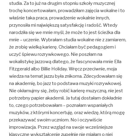
studia. Za to już na drugim stopniu szkoły muzycznej
trochę koncertowałam, prowadziłam zajęcia wokalne i to
właśnie taka praca, prowadzenie wokalnie innych,
przynosiła mi największą satysfakcję i radość. Wtedy
narodziła się we mnie myśl, że może to jest ścieżka dla
mnie – uczenie. Wybrałam studia wokalne nie z zamiarem,
że zrobię wielką karierę. Chciałam być pedagogiem i
uczyć śpiewu rozrywkowego. Nie poszłam na
wokalistykę jazzową dlatego, że fascynowała mnie Ella
Fitzgerald albo Billie Holiday. Wręcz przeciwnie, moja
wiedza na temat jazzu była znikoma. Zdecydowałam się
na akademię, bo jazz to podstawa muzyki rozrywkowej.
Nie okłamujmy się, żeby robić karierę muzyczną, nie jest
potrzebny papier akademii. Ja tutaj dostałam dokładnie
to, czego potrzebowałam – poznałam wspaniałych
muzyków, z którymi koncertuję, oraz wiedzę, którą mogę
przekazywać swoim uczniom. No i oczywiście
improwizacja. Przez wzgląd na swoje wcześniejsze
klasyczne wykształcenie zupełnie nie miałam o niej