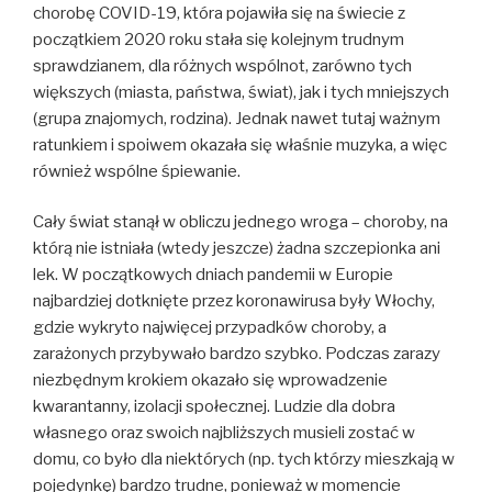
chorobę COVID-19, która pojawiła się na świecie z
początkiem 2020 roku stała się kolejnym trudnym
sprawdzianem, dla różnych wspólnot, zarówno tych
większych (miasta, państwa, świat), jak i tych mniejszych
(grupa znajomych, rodzina). Jednak nawet tutaj ważnym
ratunkiem i spoiwem okazała się właśnie muzyka, a więc
również wspólne śpiewanie.
Cały świat stanął w obliczu jednego wroga – choroby, na
którą nie istniała (wtedy jeszcze) żadna szczepionka ani
lek. W początkowych dniach pandemii w Europie
najbardziej dotknięte przez koronawirusa były Włochy,
gdzie wykryto najwięcej przypadków choroby, a
zarażonych przybywało bardzo szybko. Podczas zarazy
niezbędnym krokiem okazało się wprowadzenie
kwarantanny, izolacji społecznej. Ludzie dla dobra
własnego oraz swoich najbliższych musieli zostać w
domu, co było dla niektórych (np. tych którzy mieszkają w
pojedynkę) bardzo trudne, ponieważ w momencie