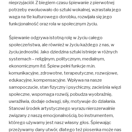
nieprzyjaciół. Z biegiem czasu śpiewanie z pierwotnej
potrzeby ewoluowało do sztuki wokalnej, wzrastała jego
waga na tle kulturowego dorobku, rozwijała się jego
funkcjonalność oraz rola w społecznym życiu.
Śpiewanie odgrywa istotną rolę w życiu całego
społeczeństwa, ale również w życiu każdego z nas, w
życiu jednostki. Jako dziedzina sztuki istnieje w różnych
systemach – religijnym, politycznym, medialnym,
ekonomicznym itd. Śpiew pełni funkcje m.in.
komunikacyjne, zdrowotne, terapeutyczne, rozwojowe,
edukacyjne, kompensacyjne. Wpływa na nasze
samopoczucie, stan fizyczny i psychiczny, zacieśnia więzi
społeczne, wspomaga rozwój, pobudza wyobraźnię,
uwrażliwia, dodaje odwagi, siły, motywuje do działania.
Stanowi środek artystycznego wyrazu nierozerwalnie
związany z naszą emocjonalnością, bo instrumentem,
którego używamy jest nasz własny głos. Śpiewając
przeżywamy dany utwór, dlatego też piosenka może nas