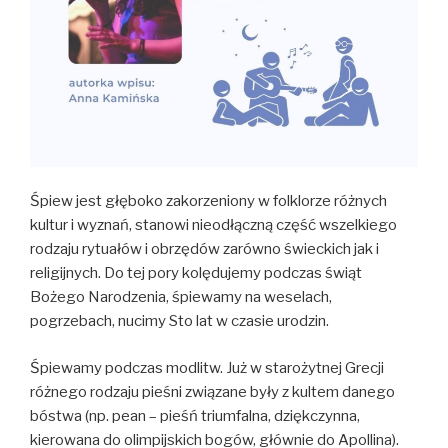
Śpiew jest głęboko zakorzeniony w folklorze różnych
kultur i wyznań, stanowi nieodłączną część wszelkiego
rodzaju rytuałów i obrzędów zarówno świeckich jak i
religijnych. Do tej pory kolędujemy podczas świąt
Bożego Narodzenia, śpiewamy na weselach,
pogrzebach, nucimy Sto lat w czasie urodzin.
Śpiewamy podczas modlitw. Już w starożytnej Grecji
różnego rodzaju pieśni związane były z kultem danego
bóstwa (np. pean – pieśń triumfalna, dziękczynna,
kierowana do olimpijskich bogów, głównie do Apollina).