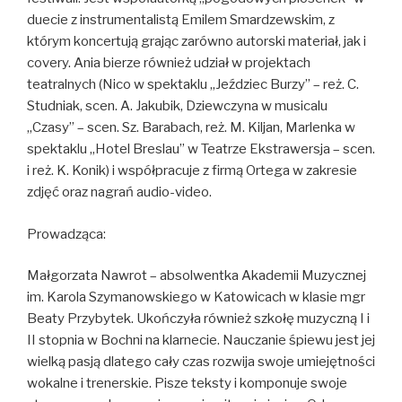
duecie z instrumentalistą Emilem Smardzewskim, z
którym koncertują grając zarówno autorski materiał, jak i
covery. Ania bierze również udział w projektach
teatralnych (Nico w spektaklu „Jeździec Burzy” – reż. C.
Studniak, scen. A. Jakubik, Dziewczyna w musicalu
„Czasy” – scen. Sz. Barabach, reż. M. Kiljan, Marlenka w
spektaklu „Hotel Breslau” w Teatrze Ekstrawersja – scen.
i reż. K. Konik) i współpracuje z firmą Ortega w zakresie
zdjęć oraz nagrań audio-video.
Prowadząca:
Małgorzata Nawrot – absolwentka Akademii Muzycznej
im. Karola Szymanowskiego w Katowicach w klasie mgr
Beaty Przybytek. Ukończyła również szkołę muzyczną I i
II stopnia w Bochni na klarnecie. Nauczanie śpiewu jest jej
wielką pasją dlatego cały czas rozwija swoje umiejętności
wokalne i trenerskie. Pisze teksty i komponuje swoje