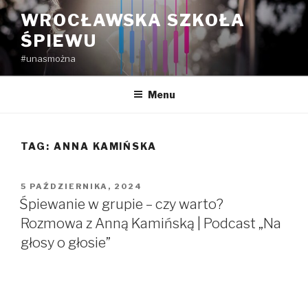
Przejdź
WROCŁAWSKA SZKOŁA
do
ŚPIEWU
treści
#unasmożna
Menu
TAG:
ANNA KAMIŃSKA
OPUBLIKOWANE
5 PAŹDZIERNIKA, 2024
W
Śpiewanie w grupie – czy warto?
Rozmowa z Anną Kamińską | Podcast „Na
głosy o głosie”