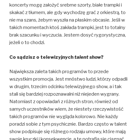
koncerty mogę założyć srebrne szorty, białe trampki i
skakać z tłumem, ale gdy wychodzę grać z orkiestrą, to
nie ma szans, żebym wyszła na płaskim obcasie. Jeśli w
takich momentach ktoś zakłada trampki, jest to totalny
brak szacunku i wyczucia. Jestem dosyć rygorystyczna,
jeżeli o to chodzi.
Co sądzisz o telewizyjnych
talent show
?
Największa zaleta takich programów to przede
wszystkim promocja. Jest mnóstwo ludzi, którzy odpadli
w drugim, trzecim odcinku telewizyjnego show, a i tak
stali się bardziej rozpoznawalni niż niejeden wygrany.
Natomiast z opowiadań z różnych stron, również od
samych uczestników wiem, że niestety rzeczywistość
takich programów nie wygląda kolorowo. Nie każdy
poradzi sobie z tym psychicznie. Bardzo często w talent
show podpisuje się różnego rodzaju umowy, które mają
swoje kruczki i konsekwencje, a te potrafią się ciągnąć