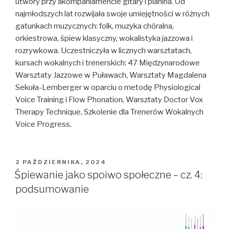
utwory przy akompaniamencie gitary i pianina. Od
najmłodszych lat rozwijała swoje umiejętności w różnych
gatunkach muzycznych: folk, muzyka chóralna,
orkiestrowa, śpiew klasyczny, wokalistyka jazzowa i
rozrywkowa. Uczestniczyła w licznych warsztatach,
kursach wokalnych i trenerskich: 47 Międzynarodowe
Warsztaty Jazzowe w Puławach, Warsztaty Magdalena
Sekuła-Lemberger w oparciu o metodę Physiological
Voice Training i Flow Phonation, Warsztaty Doctor Vox
Therapy Technique, Szkolenie dla Trenerów Wokalnych
Voice Progress.
OPUBLIKOWANE
2 PAŹDZIERNIKA, 2024
W
Śpiewanie jako spoiwo społeczne – cz. 4:
podsumowanie