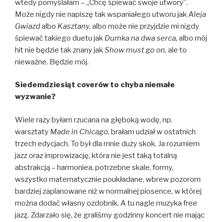
wtedy pomyślałam – „Chcę śpiewać swoje utwory”.
Może nigdy nie napiszę tak wspaniałego utworu jak
Aleja
Gwiazd
albo
Kasztany,
albo może nie przyjdzie mi nigdy
śpiewać takiego duetu jak
Dumka na dwa serca,
albo mój
hit nie będzie tak znany jak
Show must go on
, ale to
nieważne. Będzie mój.
Siedemdziesiąt coverów to chyba niemałe
wyzwanie?
Wiele razy byłam rzucana na głęboką wodę, np.
warsztaty
Made in Chicago
, brałam udział w ostatnich
trzech edycjach. To był dla mnie duży skok. Ja rozumiem
jazz oraz improwizację, która nie jest taką totalną
abstrakcją – harmoniea, potrzebne skale, formy,
wszystko matematycznie poukładane, wbrew pozorom
bardziej zaplanowane niż w normalnej piosence, w której
można dodać własny ozdobnik. A tu nagle muzyka free
jazz̨. Zdarzało się, że graliśmy godzinny koncert nie mając