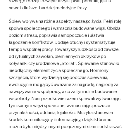
różnego rodzaju dźwięki: krzyki, piski, pomruki, jęki, a
nawet dłuższe, bardziej melodyjne frazy.
Śpiew wpływa na różne aspekty naszego życia. Pełni rolę
spoiwa społecznego i wzmacnia budowane więzi. Obniża
poziom stresu, poprawia samopoczucie i ułatwia
łagodzenie konfliktów. Dodaje otuchy i systematyzuje
tempo wspólnej pracy. Towarzyszy ludzkości od zawsze,
od rytualnych zawołań, plemiennych okrzyków po
kołysanki czy urodzinowe „Sto lat”. Śpiewanie stanowiło
nieodłączny element życia społecznego. Hormony
szczęścia, które wydzielają się podczas śpiewania,
ewolucyjnie mogą być uważane za nagrodę, nagrodę za
nawiązywanie współpracy, a co za tym idzie budowanie
wspólnoty. Nasi przodkowie razem śpiewali wytwarzając
tym samym więzi społeczne, wzmacniając poczucie
przynależności, oddania, lojalności. Muzyka stanowiła
środek komunikacyjny i informacyjny, dzięki któremu
można było między innymi połączonymi siłami odstraszać