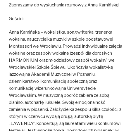
Zapraszamy do wysłuchania rozmowy z Anną Kamińską!
Gościni:
Anna Kamińska – wokalistka, songwriterka, trenerka
wokalna, nauczycielka muzyki w szkole podstawowej
Montessori we Wrocławiu. Prowadzi indywidualne zajęcia
wokalne oraz zespoły wokalne (zespół dla dorosłych
HARMONIUM oraz młodzieżowy zespół wokalny) we
Wrocławskiej Szkole Śpiewu. Ukończyła wokalistykę
jazzową na Akademii Muzycznej w Poznaniu,
dziennikarstwo i komunikację społeczną oraz
komunikację wizerunkową na Uniwersytecie
Wrocławskim. W muzyczną podróż zabiera ze sobą
pianino, autoharfę i ukulele. Swoją emocjonalność
zamienia w piosenki. Założycielka zespołu kilka czułości, z
którym w czerwcu wydają drugą, autorską płytę
„LAWENDA”, koncertują, są laureatami wielu konkursów i
festiwali. Jest współautorką „pogodowych piosenek” w