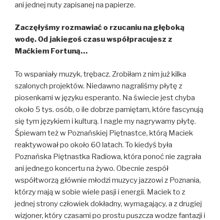
ani jednej nuty zapisanej na papierze.
Zaczęłyśmy rozmawiać o rzucaniu na głęboką
wodę. Od jakiegoś czasu współpracujesz z
Maćkiem Fortuną…
To wspaniały muzyk, trębacz. Zrobiłam z nim już kilka
szalonych projektów. Niedawno nagraliśmy płytę z
piosenkami w języku esperanto. Na świecie jest chyba
około 5 tys. osób, o ile dobrze pamiętam, które fascynują
się tym językiem i kulturą. I nagle my nagrywamy płytę.
Śpiewam też w Poznańskiej Piętnastce, którą Maciek
reaktywował po około 60 latach. To kiedyś była
Poznańska Piętnastka Radiowa, która ponoć nie zagrała
ani jednego koncertu na żywo. Obecnie zespół
współtworzą głównie młodzi muzycy jazzowi z Poznania,
którzy mają w sobie wiele pasji i energii. Maciek to z
jednej strony człowiek dokładny, wymagający, a z drugiej
wizjoner, który czasami po prostu puszcza wodze fantazji i