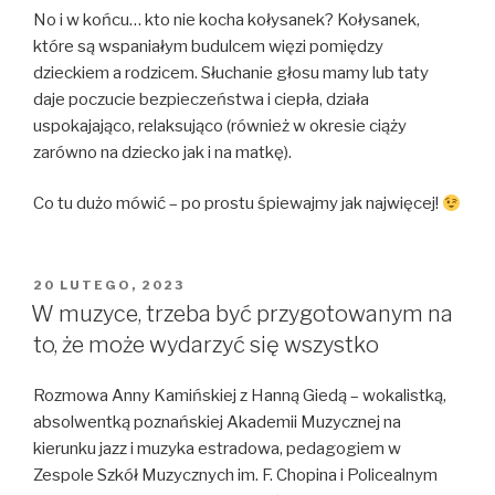
No i w końcu… kto nie kocha kołysanek? Kołysanek,
które są wspaniałym budulcem więzi pomiędzy
dzieckiem a rodzicem. Słuchanie głosu mamy lub taty
daje poczucie bezpieczeństwa i ciepła, działa
uspokajająco, relaksująco (również w okresie ciąży
zarówno na dziecko jak i na matkę).
Co tu dużo mówić – po prostu śpiewajmy jak najwięcej!
OPUBLIKOWANE
20 LUTEGO, 2023
W
W muzyce, trzeba być przygotowanym na
to, że może wydarzyć się wszystko
Rozmowa Anny Kamińskiej z Hanną Giedą – wokalistką,
absolwentką poznańskiej Akademii Muzycznej na
kierunku jazz i muzyka estradowa, pedagogiem w
Zespole Szkół Muzycznych im. F. Chopina i Policealnym