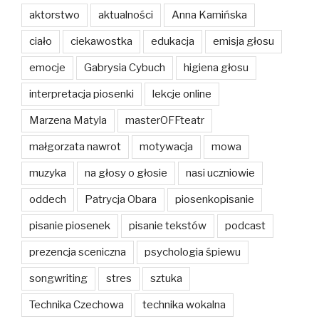
aktorstwo
aktualności
Anna Kamińska
ciało
ciekawostka
edukacja
emisja głosu
emocje
Gabrysia Cybuch
higiena głosu
interpretacja piosenki
lekcje online
Marzena Matyla
masterOFFteatr
małgorzata nawrot
motywacja
mowa
muzyka
na głosy o głosie
nasi uczniowie
oddech
Patrycja Obara
piosenkopisanie
pisanie piosenek
pisanie tekstów
podcast
prezencja sceniczna
psychologia śpiewu
songwriting
stres
sztuka
Technika Czechowa
technika wokalna