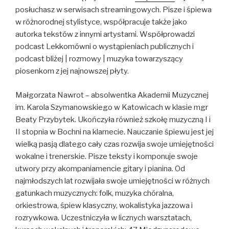
posłuchasz w serwisach streamingowych. Pisze i śpiewa
w różnorodnej stylistyce, współpracuje także jako
autorka tekstów z innymi artystami. Współprowadzi
podcast Lekkomówni o wystąpieniach publicznych i
podcast bliżej | rozmowy | muzyka towarzyszący
piosenkom z jej najnowszej płyty.
Małgorzata Nawrot – absolwentka Akademii Muzycznej
im. Karola Szymanowskiego w Katowicach w klasie mgr
Beaty Przybytek. Ukończyła również szkołę muzyczną I i
II stopnia w Bochni na klarnecie. Nauczanie śpiewu jest jej
wielką pasją dlatego cały czas rozwija swoje umiejętności
wokalne i trenerskie. Pisze teksty i komponuje swoje
utwory przy akompaniamencie gitary i pianina. Od
najmłodszych lat rozwijała swoje umiejętności w różnych
gatunkach muzycznych: folk, muzyka chóralna,
orkiestrowa, śpiew klasyczny, wokalistyka jazzowa i
rozrywkowa. Uczestniczyła w licznych warsztatach,