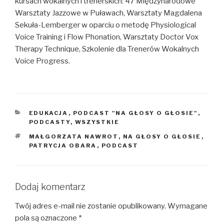
kursach wokalnych i trenerskich: 47 Międzynarodowe
Warsztaty Jazzowe w Puławach, Warsztaty Magdalena
Sekuła-Lemberger w oparciu o metodę Physiological
Voice Training i Flow Phonation, Warsztaty Doctor Vox
Therapy Technique, Szkolenie dla Trenerów Wokalnych
Voice Progress.
KATEGORIE
EDUKACJA
,
PODCAST "NA GŁOSY O GŁOSIE"
,
PODCASTY
,
WSZYSTKIE
TAGI
MAŁGORZATA NAWROT
,
NA GŁOSY O GŁOSIE
,
PATRYCJA OBARA
,
PODCAST
Dodaj komentarz
Twój adres e-mail nie zostanie opublikowany.
Wymagane
pola są oznaczone
*