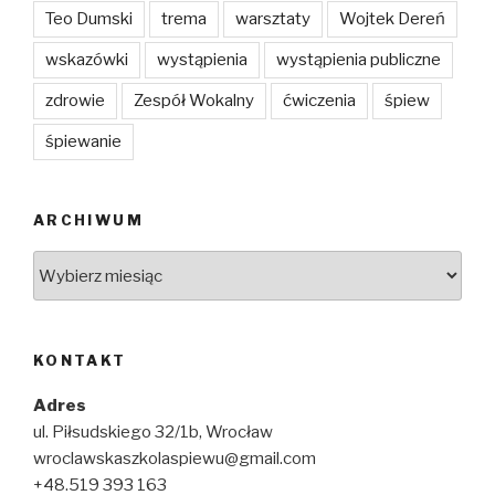
Teo Dumski
trema
warsztaty
Wojtek Dereń
wskazówki
wystąpienia
wystąpienia publiczne
zdrowie
Zespół Wokalny
ćwiczenia
śpiew
śpiewanie
ARCHIWUM
Archiwum
KONTAKT
Adres
ul. Piłsudskiego 32/1b, Wrocław
wroclawskaszkolaspiewu@gmail.com
+48.519 393 163