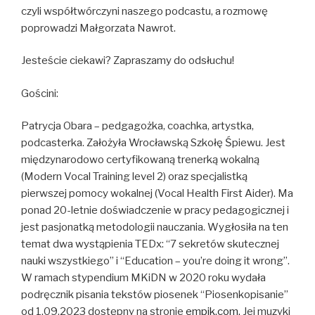
czyli współtwórczyni naszego podcastu, a rozmowę
poprowadzi Małgorzata Nawrot.
Jesteście ciekawi? Zapraszamy do odsłuchu!
Gościni:
Patrycja Obara – pedgagożka, coachka, artystka,
podcasterka. Założyła Wrocławską Szkołę Śpiewu. Jest
międzynarodowo certyfikowaną trenerką wokalną
(Modern Vocal Training level 2) oraz specjalistką
pierwszej pomocy wokalnej (Vocal Health First Aider). Ma
ponad 20-letnie doświadczenie w pracy pedagogicznej i
jest pasjonatką metodologii nauczania. Wygłosiła na ten
temat dwa wystąpienia TEDx: “7 sekretów skutecznej
nauki wszystkiego” i “Education – you’re doing it wrong”.
W ramach stypendium MKiDN w 2020 roku wydała
podręcznik pisania tekstów piosenek “Piosenkopisanie”
od 1.09.2023 dostępny na stronie
empik.com.
Jej muzyki