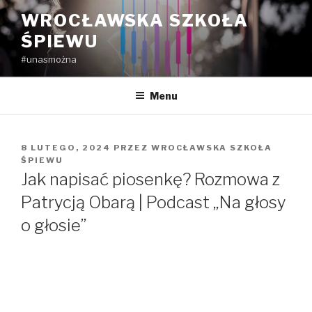
Przejdź
WROCŁAWSKA SZKOŁA
do
ŚPIEWU
treści
#unasmożna
Menu
OPUBLIKOWANE
8 LUTEGO, 2024
PRZEZ
WROCŁAWSKA SZKOŁA
W
ŚPIEWU
Jak napisać piosenkę? Rozmowa z
Patrycją Obarą | Podcast „Na głosy
o głosie”