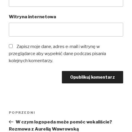
Witryna internetowa
Zapisz moje dane, adres e-mail i witrynę w
przeglądarce aby wypełnić dane podczas pisania
kolejnych komentarzy.
Nawigacja
Poprzedni
POPRZEDNI
wpisu
wpis
W czym logopeda może pomóc wokaliście?
Rozmowa z Aurelią Wawrowską