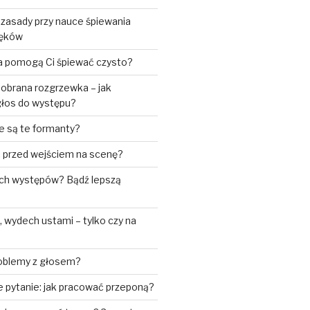
 zasady przy nauce śpiewania
ięków
ia pomogą Ci śpiewać czysto?
obrana rozgrzewka – jak
łos do występu?
e są te formanty?
ić przed wejściem na scenę?
ch występów? Bądź lepszą
wydech ustami – tylko czy na
roblemy z głosem?
 pytanie: jak pracować przeponą?