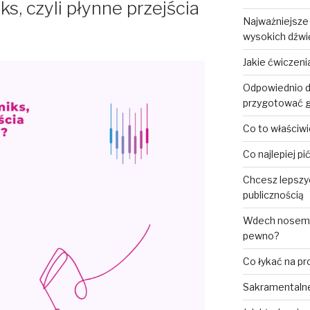
, czyli płynne przejścia
Najważniejsze
wysokich dźw
Jakie ćwiczen
Odpowiednio d
przygotować g
Co to właściwi
Co najlepiej p
Chcesz lepszy
publicznością
Wdech nosem, 
pewno?
Co łykać na p
Sakramentalne