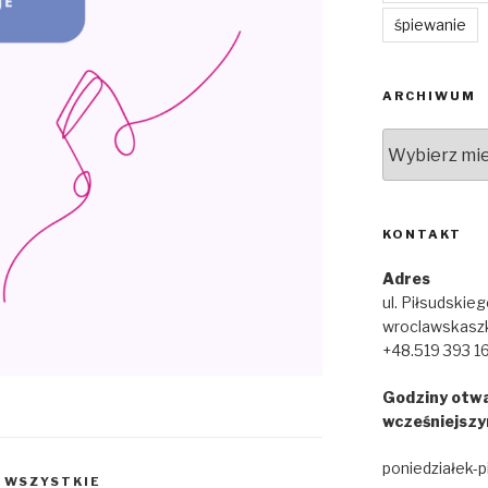
śpiewanie
ARCHIWUM
Archiwum
KONTAKT
Adres
ul. Piłsudskie
wroclawskasz
+48.519 393 1
Godziny otwa
wcześniejszy
poniedziałek-p
,
WSZYSTKIE