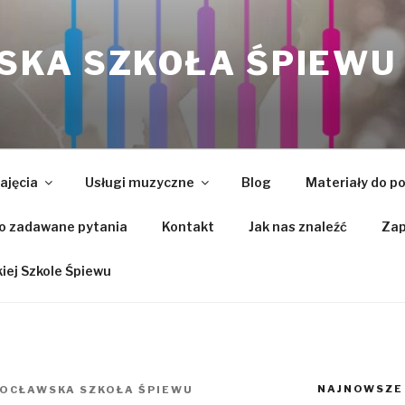
KA SZKOŁA ŚPIEWU
ajęcia
Usługi muzyczne
Blog
Materiały do p
o zadawane pytania
Kontakt
Jak nas znaleźć
Zap
ej Szkole Śpiewu
NAJNOWSZE
OCŁAWSKA SZKOŁA ŚPIEWU