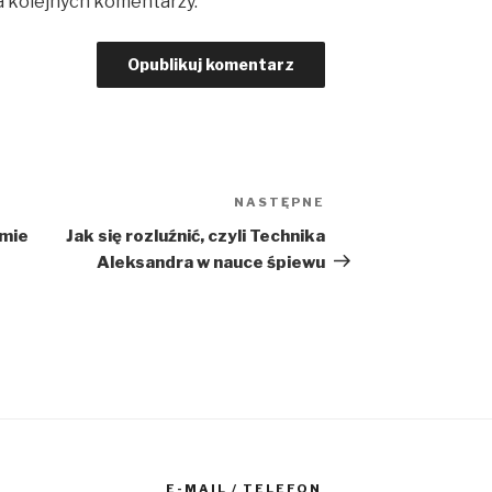
a kolejnych komentarzy.
NASTĘPNE
Następny
wpis
omie
Jak się rozluźnić, czyli Technika
Aleksandra w nauce śpiewu
E-MAIL / TELEFON