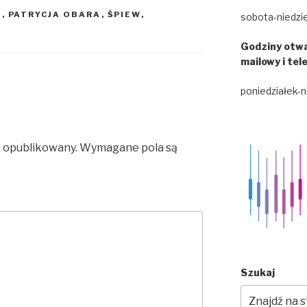
U
,
PATRYCJA OBARA
,
ŚPIEW
,
sobota-niedzie
Godziny otwa
mailowy i tel
poniedziałek-n
e opublikowany.
Wymagane pola są
Szukaj