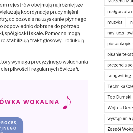
Marzena Mat
em rejestrów obejmują najróżniejsze
małgorzata 
większają koordynację pracy mięśni
stry, co pozwala na uzyskanie płynnego
muzyka
n
 to odpowiednio dobrane do potrzeb
nasi uczniow
, spółgłoski i skale. Pomocne mogą
e stabilizują trakt głosowy i redukują
piosenkopis
pisanie teks
 który wymaga precyzyjnego wsłuchania
prezencja sc
że cierpliwości i regularnych ćwiczeń.
songwriting
Technika Cz
Teo Dumski
Wojtek Dere
wystąpienia 
Zespół Woka