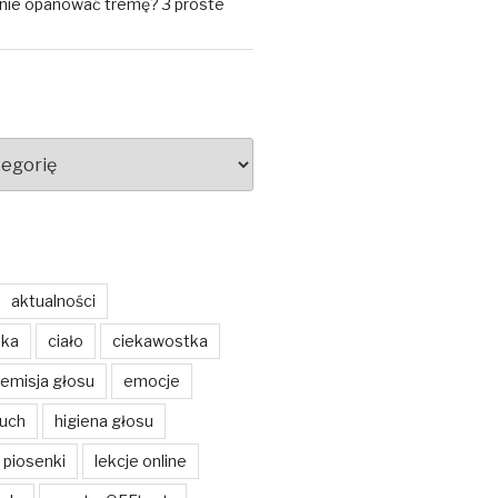
znie opanować tremę? 3 proste
aktualności
ska
ciało
ciekawostka
emisja głosu
emocje
buch
higiena głosu
 piosenki
lekcje online