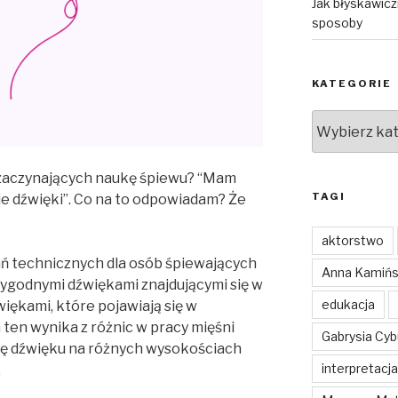
Jak błyskawic
sposoby
KATEGORIE
Kategorie
b zaczynających naukę śpiewu? “Mam
TAGI
e dźwięki”. Co na to odpowiadam? Że
aktorstwo
ń technicznych dla osób śpiewających
Anna Kamiń
wygodnymi dźwiękami znajdującymi się w
edukacja
iękami, które pojawiają się w
ten wynika z różnic w pracy mięśni
Gabrysia Cy
ję dźwięku na różnych wysokościach
interpretacja
.