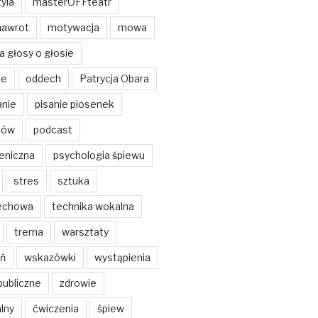
yla
masterOFFteatr
nawrot
motywacja
mowa
a głosy o głosie
ie
oddech
Patrycja Obara
anie
pisanie piosenek
tów
podcast
eniczna
psychologia śpiewu
stres
sztuka
echowa
technika wokalna
trema
warsztaty
ń
wskazówki
wystąpienia
publiczne
zdrowie
lny
ćwiczenia
śpiew