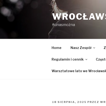
Przejdź
do
WROCŁAWS
treści
#unasmożna
Home
Nasz Zespół
Z
Regulamin i cennik
Częst
Warsztatowe lato we Wrocławski
OPUBLIKOWANE
18 SIERPNIA, 2025
PRZEZ
WR
W