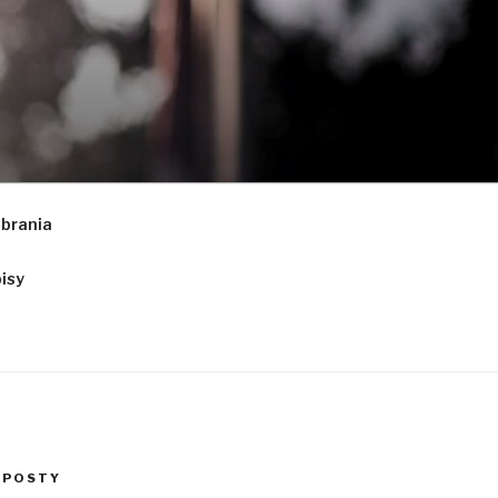
obrania
isy
 POSTY