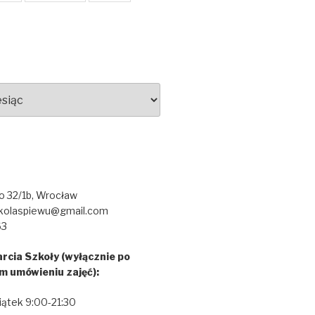
go 32/1b, Wrocław
kolaspiewu@gmail.com
63
rcia Szkoły (wyłącznie po
m umówieniu zajęć):
iątek 9:00-21:30