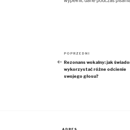
wypełnić dane podczas pisani
Nawigacja
Poprzedni
POPRZEDNI
wpisu
wpis
Rezonans wokalny: jak świad
wykorzystać różne odcienie
swojego głosu?
ADRES