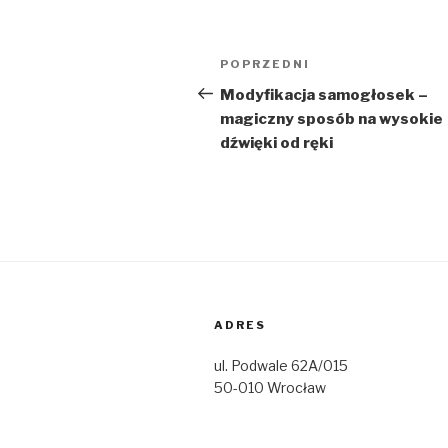
Nawigacja
Poprzedni
POPRZEDNI
wpisu
wpis
Modyfikacja samogłosek –
magiczny sposób na wysokie
dźwięki od ręki
ADRES
ul. Podwale 62A/015
50-010 Wrocław