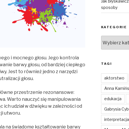
Jak błyskawic
sposoby
KATEGORIE
Kategorie
ego i mocnego głosu. Jego kontrola
TAGI
nie barwy głosu, od bardziej ciepłego
iwy. Jest to również jedno z narzędzi
aktorstwo
tralizacji głosu.
Anna Kamiń
główne przestrzenie rezonansowe:
edukacja
owa. Warto nauczyć się manipulowania
c ich udział w dźwięku w zależności od
Gabrysia Cy
ji utworu.
interpretacja
la na świadome kształtowanie barwy