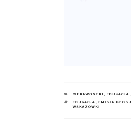
KATEGORIE
CIEKAWOSTKI
,
EDUKACJA
TAGI
EDUKACJA
,
EMISJA GŁOS
WSKAZÓWKI