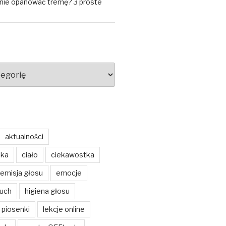
znie opanować tremę? 3 proste
aktualności
ska
ciało
ciekawostka
emisja głosu
emocje
buch
higiena głosu
 piosenki
lekcje online