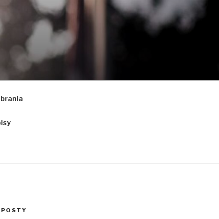
obrania
isy
 POSTY