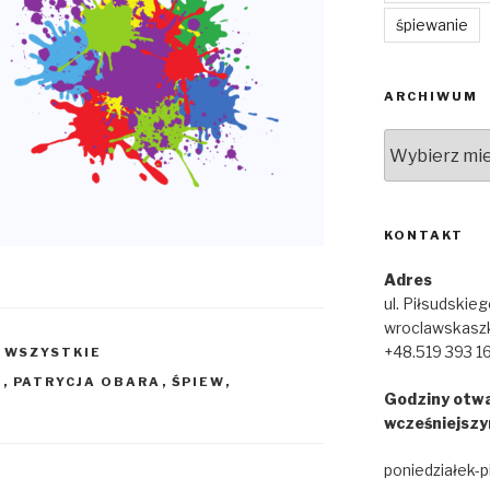
śpiewanie
ARCHIWUM
Archiwum
KONTAKT
Adres
ul. Piłsudskie
wroclawskasz
+48.519 393 1
,
WSZYSTKIE
U
,
PATRYCJA OBARA
,
ŚPIEW
,
Godziny otwa
wcześniejszy
poniedziałek-p