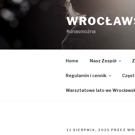
Przejdź
do
WROCŁAWS
treści
#unasmożna
Home
Nasz Zespół
Z
Regulamin i cennik
Częst
Warsztatowe lato we Wrocławski
OPUBLIKOWANE
11 SIERPNIA, 2025
PRZEZ
WR
W