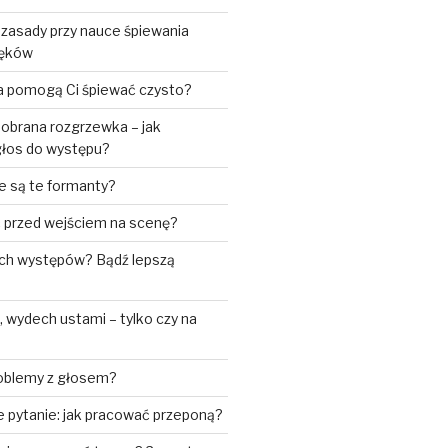
 zasady przy nauce śpiewania
ięków
ia pomogą Ci śpiewać czysto?
obrana rozgrzewka – jak
łos do występu?
e są te formanty?
ić przed wejściem na scenę?
ch występów? Bądź lepszą
wydech ustami – tylko czy na
roblemy z głosem?
 pytanie: jak pracować przeponą?