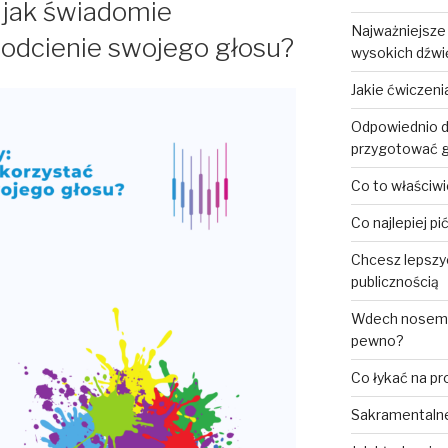
 jak świadomie
Najważniejsze
 odcienie swojego głosu?
wysokich dźw
Jakie ćwiczen
Odpowiednio d
przygotować g
Co to właściwi
Co najlepiej p
Chcesz lepszy
publicznością
Wdech nosem, 
pewno?
Co łykać na p
Sakramentalne