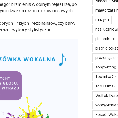
Marzena Mat
ego” brzmienia w dolnym rejestrze, po
małgorzata 
cnym udziałem rezonatorów nosowych.
muzyka
n
dobrych” i “złych” rezonansów, czy barw
nasi uczniow
yrazu i wybory stylistyczne.
piosenkopis
pisanie teks
prezencja sc
songwriting
Technika Cz
Teo Dumski
Wojtek Dere
wystąpienia 
Zespół Woka