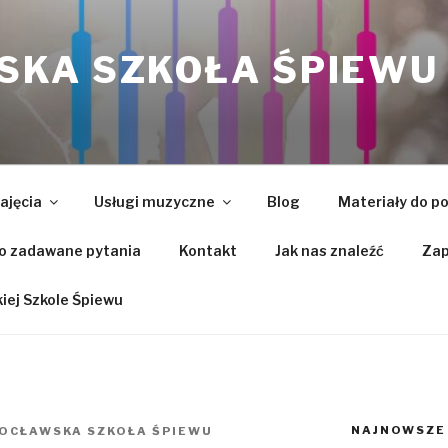
KA SZKOŁA ŚPIEWU
ajęcia
Usługi muzyczne
Blog
Materiały do p
o zadawane pytania
Kontakt
Jak nas znaleźć
Zap
ej Szkole Śpiewu
NAJNOWSZE
OCŁAWSKA SZKOŁA ŚPIEWU