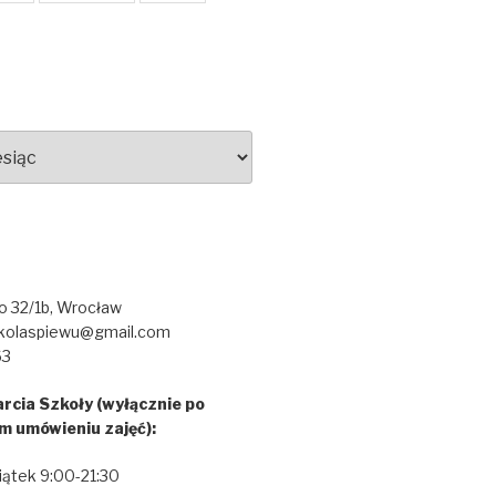
go 32/1b, Wrocław
kolaspiewu@gmail.com
63
rcia Szkoły (wyłącznie po
m umówieniu zajęć):
iątek 9:00-21:30