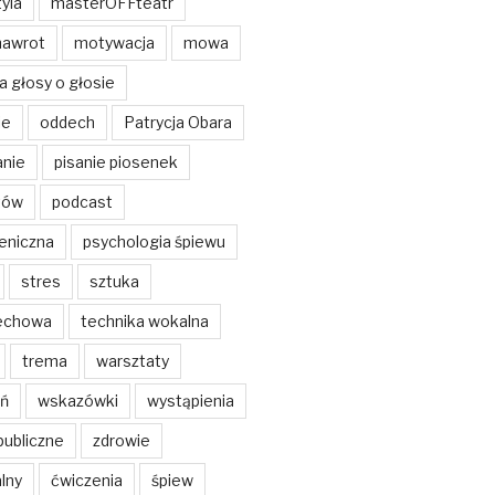
yla
masterOFFteatr
nawrot
motywacja
mowa
a głosy o głosie
ie
oddech
Patrycja Obara
anie
pisanie piosenek
tów
podcast
eniczna
psychologia śpiewu
stres
sztuka
echowa
technika wokalna
trema
warsztaty
ń
wskazówki
wystąpienia
publiczne
zdrowie
lny
ćwiczenia
śpiew