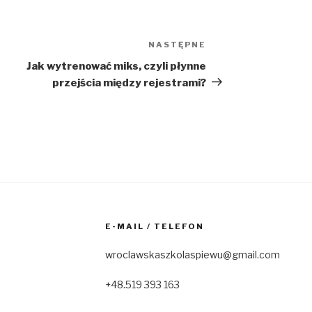
NASTĘPNE
Następny
wpis
Jak wytrenować miks, czyli płynne
przejścia między rejestrami?
E-MAIL / TELEFON
wroclawskaszkolaspiewu@gmail.com
+48.519 393 163