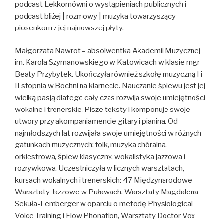
podcast Lekkomówni o wystąpieniach publicznych i
podcast bliżej | rozmowy | muzyka towarzyszący
piosenkom z jej najnowszej płyty.
Małgorzata Nawrot – absolwentka Akademii Muzycznej
im. Karola Szymanowskiego w Katowicach w klasie mgr
Beaty Przybytek. Ukończyła również szkołę muzyczną I i
II stopnia w Bochni na klarnecie. Nauczanie śpiewu jest jej
wielką pasją dlatego cały czas rozwija swoje umiejętności
wokalne i trenerskie. Pisze teksty i komponuje swoje
utwory przy akompaniamencie gitary i pianina. Od
najmłodszych lat rozwijała swoje umiejętności w różnych
gatunkach muzycznych: folk, muzyka chóralna,
orkiestrowa, śpiew klasyczny, wokalistyka jazzowa i
rozrywkowa. Uczestniczyła w licznych warsztatach,
kursach wokalnych i trenerskich: 47 Międzynarodowe
Warsztaty Jazzowe w Puławach, Warsztaty Magdalena
Sekuła-Lemberger w oparciu o metodę Physiological
Voice Training i Flow Phonation, Warsztaty Doctor Vox