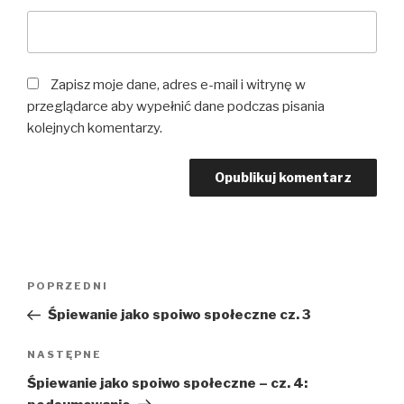
Zapisz moje dane, adres e-mail i witrynę w
przeglądarce aby wypełnić dane podczas pisania
kolejnych komentarzy.
Nawigacja
Poprzedni
POPRZEDNI
wpisu
wpis
Śpiewanie jako spoiwo społeczne cz. 3
Następny
NASTĘPNE
wpis
Śpiewanie jako spoiwo społeczne – cz. 4: