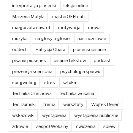
interpretacja piosenki
lekcje online
Marzena Matyla
masterOFFteatr
małgorzata nawrot
motywacja
mowa
muzyka
na głosy o głosie
nasi uczniowie
oddech
Patrycja Obara
piosenkopisanie
pisanie piosenek
pisanie tekstów
podcast
prezencja sceniczna
psychologia śpiewu
songwriting
stres
sztuka
Technika Czechowa
technika wokalna
Teo Dumski
trema
warsztaty
Wojtek Dereń
wskazówki
wystąpienia
wystąpienia publiczne
zdrowie
Zespół Wokalny
ćwiczenia
śpiew