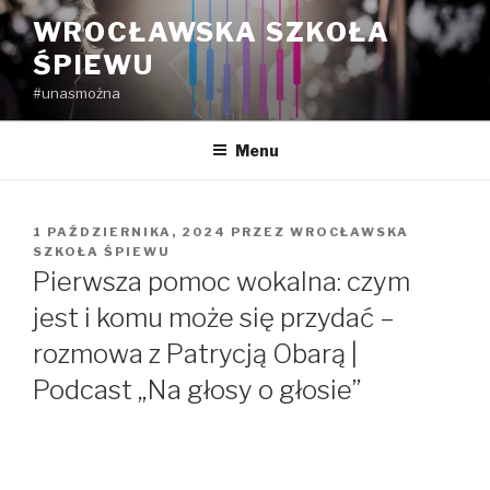
Przejdź
WROCŁAWSKA SZKOŁA
do
ŚPIEWU
treści
#unasmożna
Menu
OPUBLIKOWANE
1 PAŹDZIERNIKA, 2024
PRZEZ
WROCŁAWSKA
W
SZKOŁA ŚPIEWU
Pierwsza pomoc wokalna: czym
jest i komu może się przydać –
rozmowa z Patrycją Obarą |
Podcast „Na głosy o głosie”