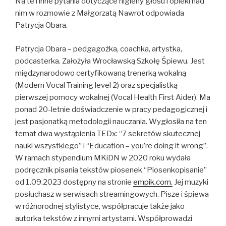
Na te i inne pytania dotyczące higieny głosu i opieki nad
nim w rozmowie z Małgorzatą Nawrot odpowiada
Patrycja Obara.
Patrycja Obara – pedgagożka, coachka, artystka,
podcasterka. Założyła Wrocławską Szkołę Śpiewu. Jest
międzynarodowo certyfikowaną trenerką wokalną
(Modern Vocal Training level 2) oraz specjalistką
pierwszej pomocy wokalnej (Vocal Health First Aider). Ma
ponad 20-letnie doświadczenie w pracy pedagogicznej i
jest pasjonatką metodologii nauczania. Wygłosiła na ten
temat dwa wystąpienia TEDx: “7 sekretów skutecznej
nauki wszystkiego” i “Education – you’re doing it wrong”.
W ramach stypendium MKiDN w 2020 roku wydała
podręcznik pisania tekstów piosenek “Piosenkopisanie”
od 1.09.2023 dostępny na stronie
empik.com.
Jej muzyki
posłuchasz w serwisach streamingowych. Pisze i śpiewa
w różnorodnej stylistyce, współpracuje także jako
autorka tekstów z innymi artystami. Współprowadzi