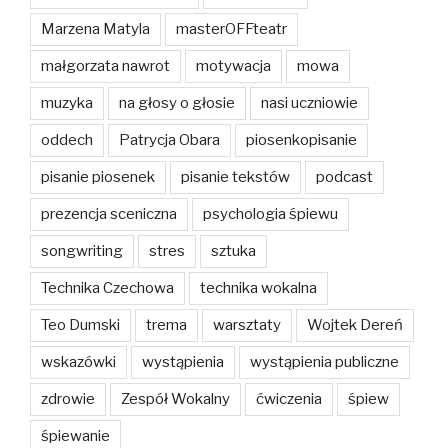
Marzena Matyla
masterOFFteatr
małgorzata nawrot
motywacja
mowa
muzyka
na głosy o głosie
nasi uczniowie
oddech
Patrycja Obara
piosenkopisanie
pisanie piosenek
pisanie tekstów
podcast
prezencja sceniczna
psychologia śpiewu
songwriting
stres
sztuka
Technika Czechowa
technika wokalna
Teo Dumski
trema
warsztaty
Wojtek Dereń
wskazówki
wystąpienia
wystąpienia publiczne
zdrowie
Zespół Wokalny
ćwiczenia
śpiew
śpiewanie