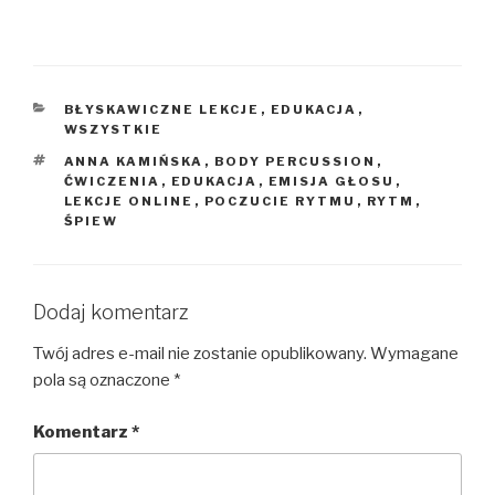
KATEGORIE
BŁYSKAWICZNE LEKCJE
,
EDUKACJA
,
WSZYSTKIE
TAGI
ANNA KAMIŃSKA
,
BODY PERCUSSION
,
ĆWICZENIA
,
EDUKACJA
,
EMISJA GŁOSU
,
LEKCJE ONLINE
,
POCZUCIE RYTMU
,
RYTM
,
ŚPIEW
Dodaj komentarz
Twój adres e-mail nie zostanie opublikowany.
Wymagane
pola są oznaczone
*
Komentarz
*