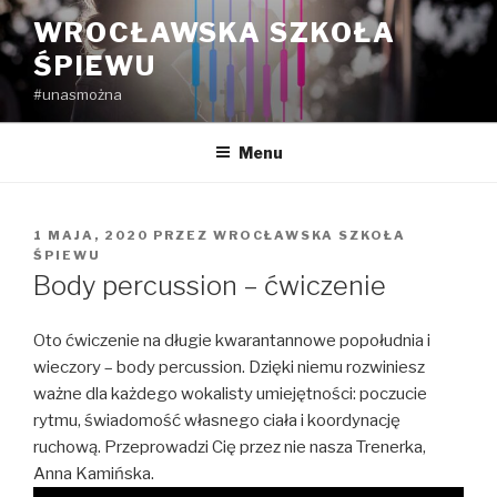
Przejdź
WROCŁAWSKA SZKOŁA
do
ŚPIEWU
treści
#unasmożna
Menu
OPUBLIKOWANE
1 MAJA, 2020
PRZEZ
WROCŁAWSKA SZKOŁA
W
ŚPIEWU
Body percussion – ćwiczenie
Oto ćwiczenie na długie kwarantannowe popołudnia i
wieczory – body percussion. Dzięki niemu rozwiniesz
ważne dla każdego wokalisty umiejętności: poczucie
rytmu, świadomość własnego ciała i koordynację
ruchową. Przeprowadzi Cię przez nie nasza Trenerka,
Anna Kamińska.