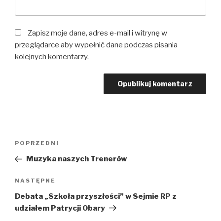
Zapisz moje dane, adres e-mail i witrynę w
przeglądarce aby wypełnić dane podczas pisania
kolejnych komentarzy.
Nawigacja
Poprzedni
POPRZEDNI
wpisu
wpis
Muzyka naszych Trenerów
Następny
NASTĘPNE
wpis
Debata „Szkoła przyszłości” w Sejmie RP z
udziałem Patrycji Obary