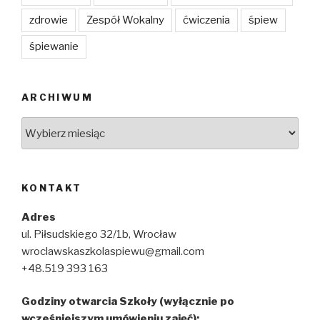
zdrowie
Zespół Wokalny
ćwiczenia
śpiew
śpiewanie
ARCHIWUM
Archiwum
KONTAKT
Adres
ul. Piłsudskiego 32/1b, Wrocław
wroclawskaszkolaspiewu@gmail.com
+48.519 393 163
Godziny otwarcia Szkoły (wyłącznie po
wcześniejszym umówieniu zajęć):