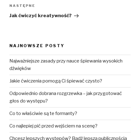
Następny
NASTĘPNE
wpis
Jak ćwiczyć kreatywność?
NAJNOWSZE POSTY
Najważniejsze zasady przy nauce śpiewania wysokich
dźwięków
Jakie ćwiczenia pomogą Ci śpiewać czysto?
Odpowiednio dobrana rozgrzewka – jak przygotować
głos do występu?
Co to właściwie są te formanty?
Co najlepiej pić przed wejściem na scenę?
Chcesz lepszych występów? Bądź lepszą publicznością