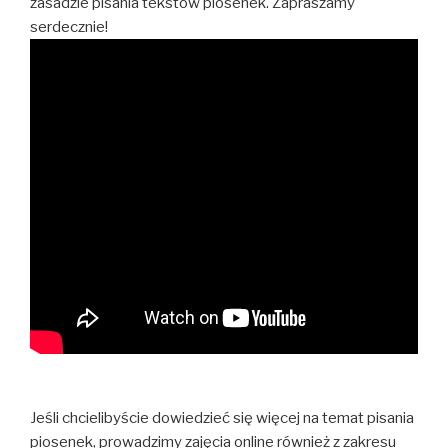
zasadzie pisania tekstów piosenek. Zapraszamy
serdecznie!
Jeśli chcielibyście dowiedzieć się więcej na temat pisania
piosenek, prowadzimy zajęcia online również z zakresu