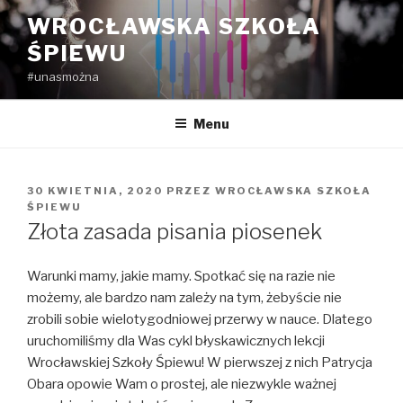
Przejdź
WROCŁAWSKA SZKOŁA
do
ŚPIEWU
treści
#unasmożna
Menu
OPUBLIKOWANE
30 KWIETNIA, 2020
PRZEZ
WROCŁAWSKA SZKOŁA
W
ŚPIEWU
Złota zasada pisania piosenek
Warunki mamy, jakie mamy. Spotkać się na razie nie
możemy, ale bardzo nam zależy na tym, żebyście nie
zrobili sobie wielotygodniowej przerwy w nauce. Dlatego
uruchomiliśmy dla Was cykl błyskawicznych lekcji
Wrocławskiej Szkoły Śpiewu! W pierwszej z nich Patrycja
Obara opowie Wam o prostej, ale niezwykle ważnej