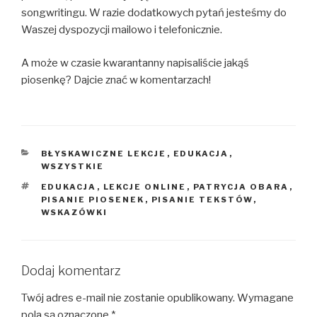
songwritingu. W razie dodatkowych pytań jesteśmy do
Waszej dyspozycji mailowo i telefonicznie.
A może w czasie kwarantanny napisaliście jakąś
piosenkę? Dajcie znać w komentarzach!
KATEGORIE
BŁYSKAWICZNE LEKCJE
,
EDUKACJA
,
WSZYSTKIE
TAGI
EDUKACJA
,
LEKCJE ONLINE
,
PATRYCJA OBARA
,
PISANIE PIOSENEK
,
PISANIE TEKSTÓW
,
WSKAZÓWKI
Dodaj komentarz
Twój adres e-mail nie zostanie opublikowany.
Wymagane
pola są oznaczone
*