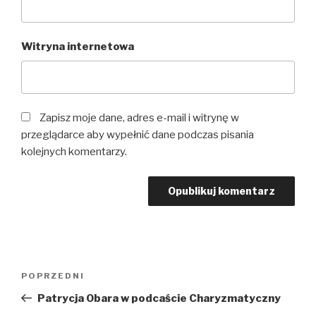
Witryna internetowa
Zapisz moje dane, adres e-mail i witrynę w
przeglądarce aby wypełnić dane podczas pisania
kolejnych komentarzy.
Nawigacja
Poprzedni
POPRZEDNI
wpisu
wpis
Patrycja Obara w podcaście Charyzmatyczny