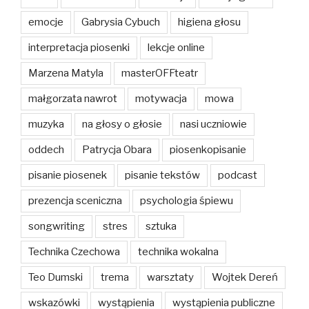
emocje
Gabrysia Cybuch
higiena głosu
interpretacja piosenki
lekcje online
Marzena Matyla
masterOFFteatr
małgorzata nawrot
motywacja
mowa
muzyka
na głosy o głosie
nasi uczniowie
oddech
Patrycja Obara
piosenkopisanie
pisanie piosenek
pisanie tekstów
podcast
prezencja sceniczna
psychologia śpiewu
songwriting
stres
sztuka
Technika Czechowa
technika wokalna
Teo Dumski
trema
warsztaty
Wojtek Dereń
wskazówki
wystąpienia
wystąpienia publiczne