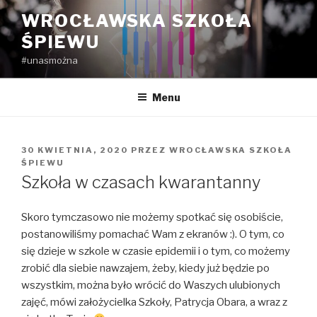
Przejdź
WROCŁAWSKA SZKOŁA
do
ŚPIEWU
treści
#unasmożna
Menu
OPUBLIKOWANE
30 KWIETNIA, 2020
PRZEZ
WROCŁAWSKA SZKOŁA
W
ŚPIEWU
Szkoła w czasach kwarantanny
Skoro tymczasowo nie możemy spotkać się osobiście,
postanowiliśmy pomachać Wam z ekranów :). O tym, co
się dzieje w szkole w czasie epidemii i o tym, co możemy
zrobić dla siebie nawzajem, żeby, kiedy już będzie po
wszystkim, można było wrócić do Waszych ulubionych
zajęć, mówi założycielka Szkoły, Patrycja Obara, a wraz z