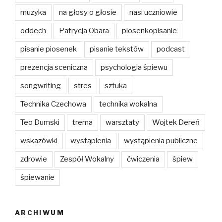
muzyka
na głosy o głosie
nasi uczniowie
oddech
Patrycja Obara
piosenkopisanie
pisanie piosenek
pisanie tekstów
podcast
prezencja sceniczna
psychologia śpiewu
songwriting
stres
sztuka
Technika Czechowa
technika wokalna
Teo Dumski
trema
warsztaty
Wojtek Dereń
wskazówki
wystąpienia
wystąpienia publiczne
zdrowie
Zespół Wokalny
ćwiczenia
śpiew
śpiewanie
ARCHIWUM