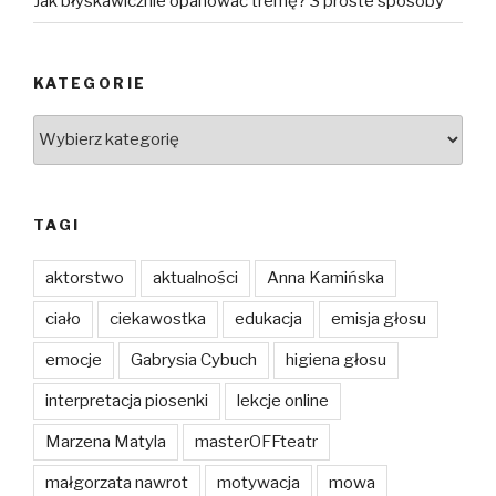
Jak błyskawicznie opanować tremę? 3 proste sposoby
KATEGORIE
Kategorie
TAGI
aktorstwo
aktualności
Anna Kamińska
ciało
ciekawostka
edukacja
emisja głosu
emocje
Gabrysia Cybuch
higiena głosu
interpretacja piosenki
lekcje online
Marzena Matyla
masterOFFteatr
małgorzata nawrot
motywacja
mowa