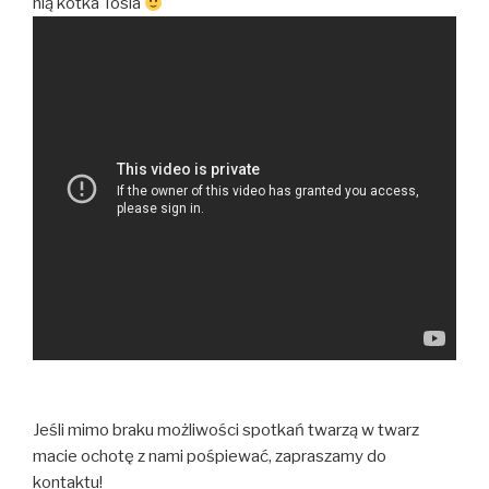
nią kotka Tosia
Jeśli mimo braku możliwości spotkań twarzą w twarz
macie ochotę z nami pośpiewać, zapraszamy do
kontaktu!