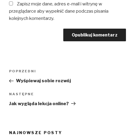
Zapisz moje dane, adres e-mail i witrynę w
przeglądarce aby wypełnić dane podczas pisania
kolejnych komentarzy.
Nawigacja
Poprzedni
POPRZEDNI
wpisu
wpis
Wyśpiewaj sobie rozwój
Następny
NASTĘPNE
wpis
Jak wygląda lekcja online?
NAJNOWSZE POSTY