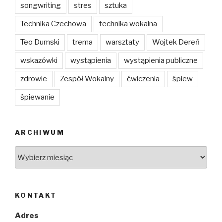
songwriting
stres
sztuka
Technika Czechowa
technika wokalna
Teo Dumski
trema
warsztaty
Wojtek Dereń
wskazówki
wystąpienia
wystąpienia publiczne
zdrowie
Zespół Wokalny
ćwiczenia
śpiew
śpiewanie
ARCHIWUM
Archiwum
KONTAKT
Adres