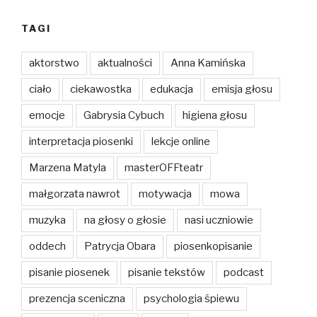
TAGI
aktorstwo
aktualności
Anna Kamińska
ciało
ciekawostka
edukacja
emisja głosu
emocje
Gabrysia Cybuch
higiena głosu
interpretacja piosenki
lekcje online
Marzena Matyla
masterOFFteatr
małgorzata nawrot
motywacja
mowa
muzyka
na głosy o głosie
nasi uczniowie
oddech
Patrycja Obara
piosenkopisanie
pisanie piosenek
pisanie tekstów
podcast
prezencja sceniczna
psychologia śpiewu