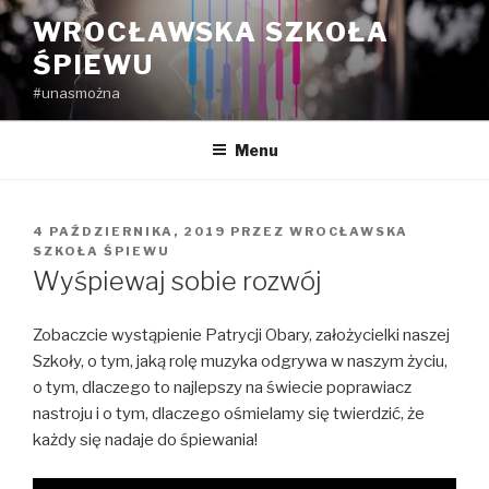
Przejdź
WROCŁAWSKA SZKOŁA
do
ŚPIEWU
treści
#unasmożna
Menu
OPUBLIKOWANE
4 PAŹDZIERNIKA, 2019
PRZEZ
WROCŁAWSKA
W
SZKOŁA ŚPIEWU
Wyśpiewaj sobie rozwój
Zobaczcie wystąpienie Patrycji Obary, założycielki naszej
Szkoły, o tym, jaką rolę muzyka odgrywa w naszym życiu,
o tym, dlaczego to najlepszy na świecie poprawiacz
nastroju i o tym, dlaczego ośmielamy się twierdzić, że
każdy się nadaje do śpiewania!