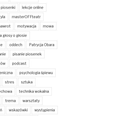
 piosenki
lekcje online
yla
masterOFFteatr
nawrot
motywacja
mowa
a głosy o głosie
ie
oddech
Patrycja Obara
anie
pisanie piosenek
tów
podcast
eniczna
psychologia śpiewu
stres
sztuka
echowa
technika wokalna
trema
warsztaty
ń
wskazówki
wystąpienia