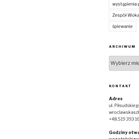
wystąpienia 
Zespół Woka
śpiewanie
ARCHIWUM
Archiwum
KONTAKT
Adres
ul. Piłsudskie
wroclawskasz
+48.519 393 1
Godziny otwa