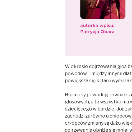
W okresie dojrzewania głos bar
powodów – między innymi dlat
powiększa się krtań i wydłuża 
Hormony powodują również zm
głosowych, a to wszystko ma wp
dziecięcego w bardziej dojrza
zachodzi zarówno u chłopców, j
chłopców zmiany są dużo więks
dojrzewania obniża się mniej 