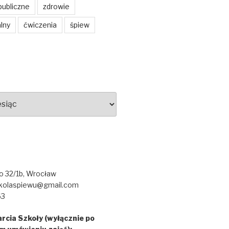
publiczne
zdrowie
lny
ćwiczenia
śpiew
go 32/1b, Wrocław
kolaspiewu@gmail.com
63
rcia Szkoły (wyłącznie po