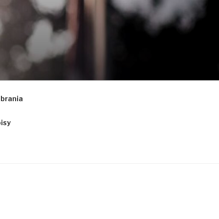
obrania
isy