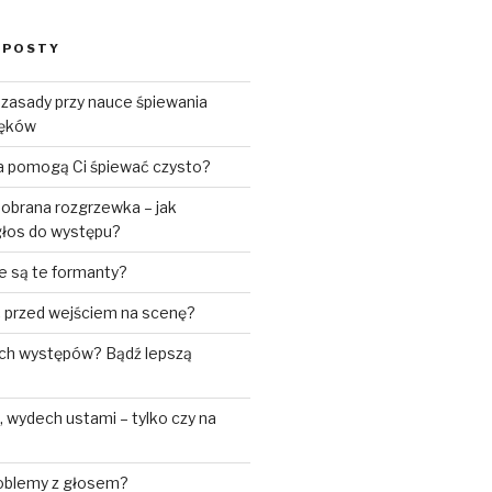
 POSTY
 zasady przy nauce śpiewania
ięków
ia pomogą Ci śpiewać czysto?
obrana rozgrzewka – jak
łos do występu?
e są te formanty?
ić przed wejściem na scenę?
ch występów? Bądź lepszą
wydech ustami – tylko czy na
roblemy z głosem?