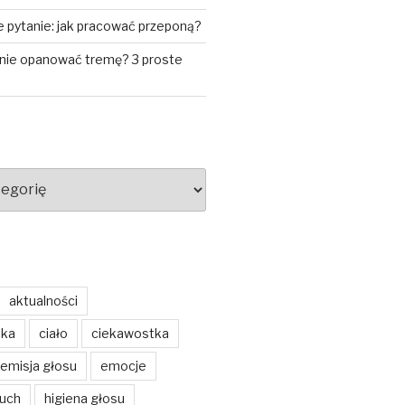
 pytanie: jak pracować przeponą?
znie opanować tremę? 3 proste
aktualności
ska
ciało
ciekawostka
emisja głosu
emocje
buch
higiena głosu