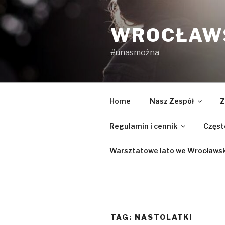
Przejdź
do
WROCŁAWS
treści
#unasmożna
Home
Nasz Zespół
Z
Regulamin i cennik
Częst
Warsztatowe lato we Wrocławski
TAG:
NASTOLATKI