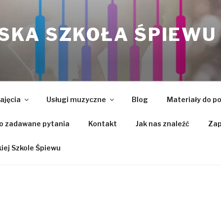
KA SZKOŁA ŚPIEWU
ajęcia
Usługi muzyczne
Blog
Materiały do p
o zadawane pytania
Kontakt
Jak nas znaleźć
Zap
ej Szkole Śpiewu