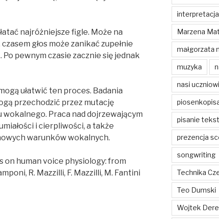
interpretacja
Marzena Mat
łatać najróżniejsze figle. Może na
, czasem głos może zanikać zupełnie
małgorzata 
. Po pewnym czasie zacznie się jednak
muzyka
n
nasi uczniow
mogą ułatwić ten proces. Badania
piosenkopis
ogą przechodzić przez mutację
ngu wokalnego. Praca nad dojrzewającym
pisanie teks
ałości i cierpliwości, a także
prezencja sc
 nowych warunków wokalnych.
songwriting
s on human voice physiology: from
Technika Cz
oni, R. Mazzilli, F. Mazzilli, M. Fantini
Teo Dumski
Wojtek Dere