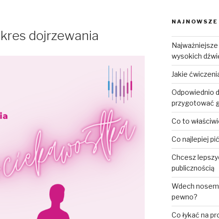
NAJNOWSZE
kres dojrzewania
Najważniejsze
wysokich dźw
Jakie ćwiczen
Odpowiednio d
przygotować g
Co to właściwi
Co najlepiej p
Chcesz lepszy
publicznością
Wdech nosem, 
pewno?
Co łykać na p