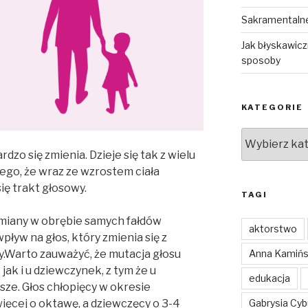
Sakramentalne
Jak błyskawic
sposoby
KATEGORIE
Kategorie
dzo się zmienia. Dzieje się tak z wielu
ego, że wraz ze wzrostem ciała
się trakt głosowy.
TAGI
iany w obrębie samych fałdów
aktorstwo
ływ na głos, który zmienia się z
Anna Kamiń
ły.Warto zauważyć, że mutacja głosu
ak i u dziewczynek, z tym że u
edukacja
ze. Głos chłopięcy w okresie
Gabrysia Cy
więcej o oktawę, a dziewczęcy o 3-4