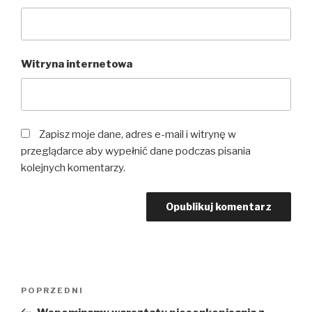
Witryna internetowa
Zapisz moje dane, adres e-mail i witrynę w
przeglądarce aby wypełnić dane podczas pisania
kolejnych komentarzy.
Nawigacja
Poprzedni
POPRZEDNI
wpisu
wpis