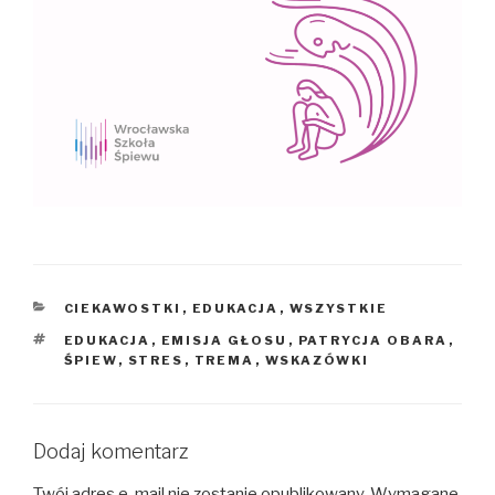
KATEGORIE
CIEKAWOSTKI
,
EDUKACJA
,
WSZYSTKIE
TAGI
EDUKACJA
,
EMISJA GŁOSU
,
PATRYCJA OBARA
,
ŚPIEW
,
STRES
,
TREMA
,
WSKAZÓWKI
Dodaj komentarz
Twój adres e-mail nie zostanie opublikowany.
Wymagane