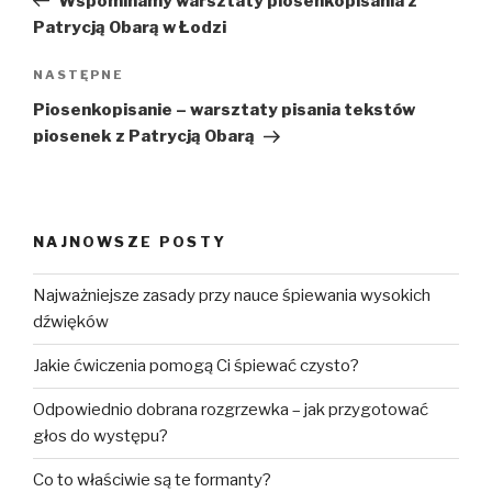
Wspominamy warsztaty piosenkopisania z
Patrycją Obarą w Łodzi
Następny
NASTĘPNE
wpis
Piosenkopisanie – warsztaty pisania tekstów
piosenek z Patrycją Obarą
NAJNOWSZE POSTY
Najważniejsze zasady przy nauce śpiewania wysokich
dźwięków
Jakie ćwiczenia pomogą Ci śpiewać czysto?
Odpowiednio dobrana rozgrzewka – jak przygotować
głos do występu?
Co to właściwie są te formanty?