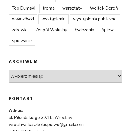
Teo Dumski
trema
warsztaty
Wojtek Dereń
wskazówki
wystąpienia
wystąpienia publiczne
zdrowie
Zespół Wokalny
ćwiczenia
śpiew
śpiewanie
ARCHIWUM
Archiwum
KONTAKT
Adres
ul. Piłsudskiego 32/1b, Wrocław
wroclawskaszkolaspiewu@gmail.com