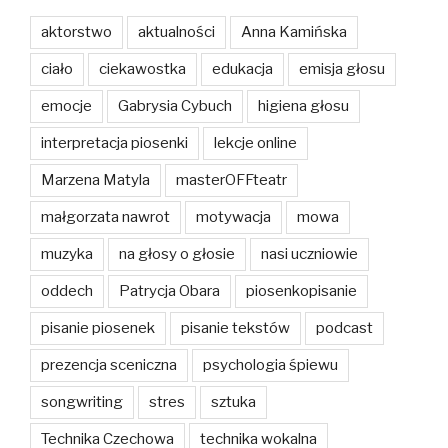
aktorstwo
aktualności
Anna Kamińska
ciało
ciekawostka
edukacja
emisja głosu
emocje
Gabrysia Cybuch
higiena głosu
interpretacja piosenki
lekcje online
Marzena Matyla
masterOFFteatr
małgorzata nawrot
motywacja
mowa
muzyka
na głosy o głosie
nasi uczniowie
oddech
Patrycja Obara
piosenkopisanie
pisanie piosenek
pisanie tekstów
podcast
prezencja sceniczna
psychologia śpiewu
songwriting
stres
sztuka
Technika Czechowa
technika wokalna