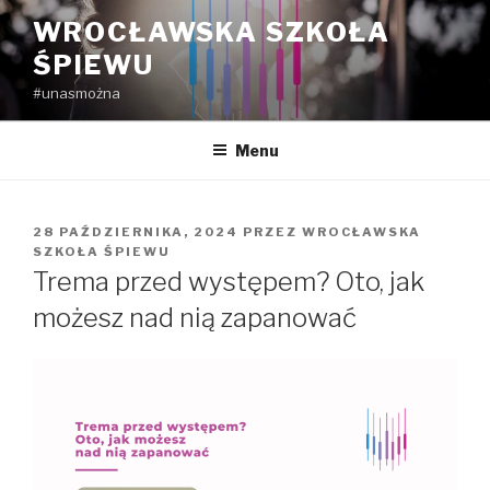
Przejdź
WROCŁAWSKA SZKOŁA
do
ŚPIEWU
treści
#unasmożna
Menu
OPUBLIKOWANE
28 PAŹDZIERNIKA, 2024
PRZEZ
WROCŁAWSKA
W
SZKOŁA ŚPIEWU
Trema przed występem? Oto, jak
możesz nad nią zapanować