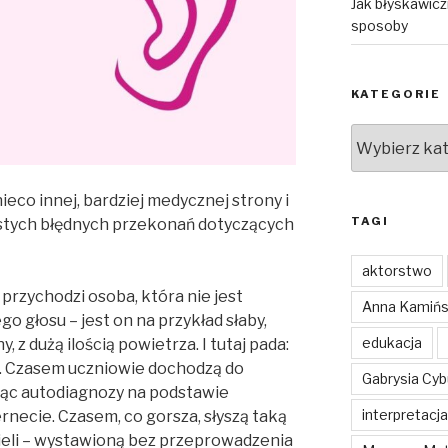
Jak błyskawic
sposoby
KATEGORIE
Kategorie
ieco innej, bardziej medycznej strony i
TAGI
ęstych błędnych przekonań dotyczących
aktorstwo
u przychodzi osoba, która nie jest
Anna Kamiń
o głosu – jest on na przykład słaby,
edukacja
, z dużą ilością powietrza. I tutaj pada:
. Czasem uczniowie dochodzą do
Gabrysia Cy
jąc autodiagnozy na podstawie
interpretacja
rnecie. Czasem, co gorsza, słyszą taką
ieli – wystawioną bez przeprowadzenia