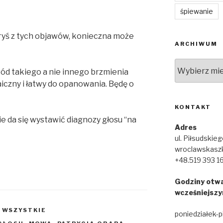
śpiewanie
óryś z tych objawów, konieczna może
ARCHIWUM
Archiwum
ód takiego a nie innego brzmienia
iczny i łatwy do opanowania. Będę o
KONTAKT
e da się wystawić diagnozy głosu “na
Adres
ul. Piłsudskie
wroclawskasz
+48.519 393 1
Godziny otwa
wcześniejszy
,
WSZYSTKIE
poniedziałek-p