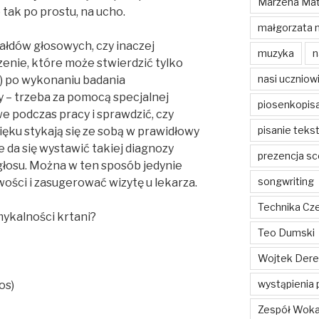
Marzena Mat
 tak po prostu, na ucho.
małgorzata 
łdów głosowych, czy inaczej
muzyka
n
zenie, które może stwierdzić tylko
nasi uczniow
og) po wykonaniu badania
 – trzeba za pomocą specjalnej
piosenkopis
e podczas pracy i sprawdzić, czy
pisanie teks
ęku stykają się ze sobą w prawidłowy
e da się wystawić takiej diagnozy
prezencja sc
głosu. Można w ten sposób jedynie
songwriting
ści i zasugerować wizytę u lekarza.
Technika Cz
ykalności krtani?
Teo Dumski
Wojtek Dere
wystąpienia 
os)
Zespół Woka