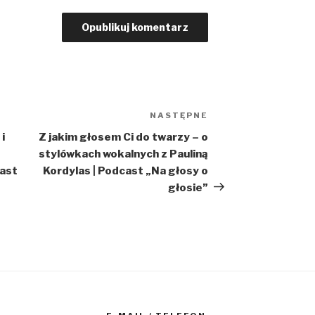
NASTĘPNE
Następny
wpis
i
Z jakim głosem Ci do twarzy – o
stylówkach wokalnych z Pauliną
ast
Kordylas | Podcast „Na głosy o
głosie”