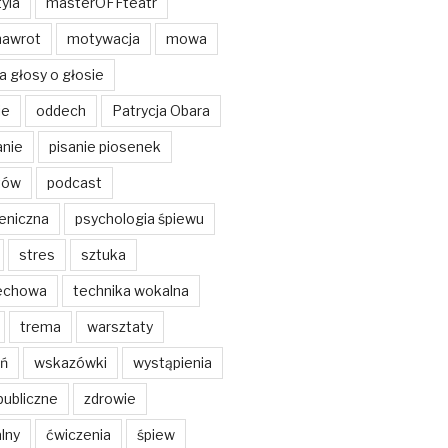
yla
masterOFFteatr
nawrot
motywacja
mowa
a głosy o głosie
ie
oddech
Patrycja Obara
anie
pisanie piosenek
tów
podcast
eniczna
psychologia śpiewu
stres
sztuka
echowa
technika wokalna
trema
warsztaty
ń
wskazówki
wystąpienia
publiczne
zdrowie
lny
ćwiczenia
śpiew