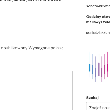
 GŁOSU
,
MOWA
,
PATRYCJA OBARA
,
sobota-niedzie
Godziny otwa
mailowy i tel
poniedziałek-n
e opublikowany.
Wymagane pola są
Szukaj