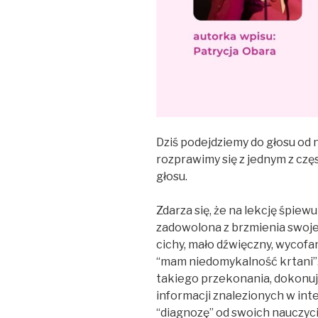
Dziś podejdziemy do głosu od n
rozprawimy się z jednym z cz
głosu.
Zdarza się, że na lekcję śpiew
zadowolona z brzmienia swojeg
cichy, mało dźwięczny, wycofany
“mam niedomykalność krtani”
takiego przekonania, dokonu
informacji znalezionych w inte
“diagnozę” od swoich nauczyc