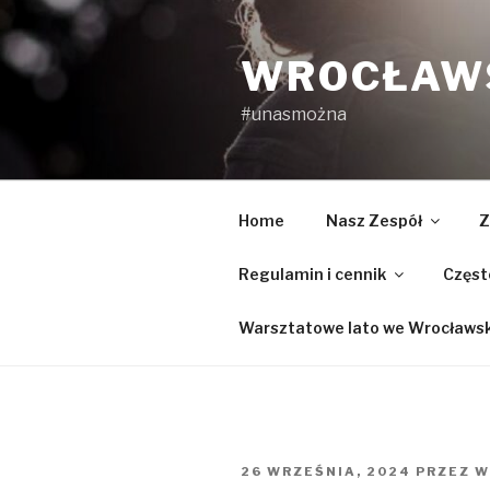
Przejdź
do
WROCŁAWS
treści
#unasmożna
Home
Nasz Zespół
Z
Regulamin i cennik
Częst
Warsztatowe lato we Wrocławski
OPUBLIKOWANE
26 WRZEŚNIA, 2024
PRZEZ
W
W