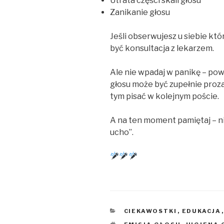
Utrata części skali głosu
Zanikanie głosu
Jeśli obserwujesz u siebie kt
być konsultacja z lekarzem.
Ale nie wpadaj w panikę – pow
głosu może być zupełnie proza
tym pisać w kolejnym poście.
A na ten moment pamiętaj – ni
ucho”.
KATEGORIE
CIEKAWOSTKI
,
EDUKACJA
TAGI