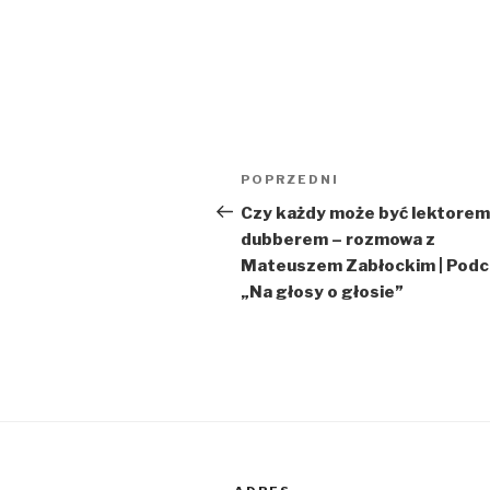
Nawigacja
Poprzedni
POPRZEDNI
wpisu
wpis
Czy każdy może być lektorem 
dubberem – rozmowa z
Mateuszem Zabłockim | Podc
„Na głosy o głosie”