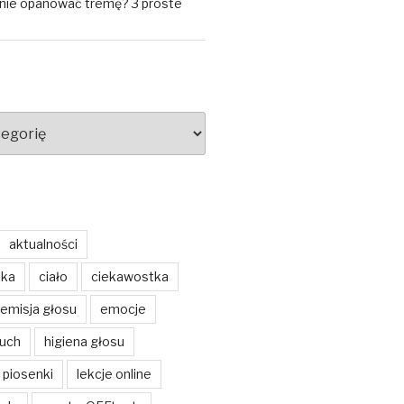
znie opanować tremę? 3 proste
aktualności
ska
ciało
ciekawostka
emisja głosu
emocje
buch
higiena głosu
 piosenki
lekcje online