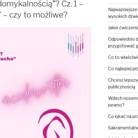
edomykalnością”? Cz. 1 –
Najważniejsze
 – czy to możliwe?
wysokich dźw
Jakie ćwiczen
Odpowiednio d
przygotować g
Co to właściwi
Co najlepiej p
Chcesz lepszy
publicznością
Wdech nosem, 
pewno?
Co łykać na p
Sakramentalne