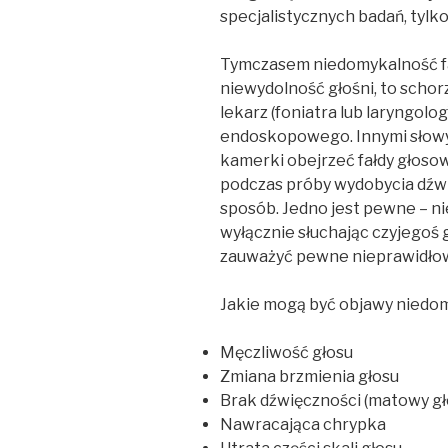
specjalistycznych badań, tylko
Tymczasem niedomykalność fa
niewydolność głośni, to schor
lekarz (foniatra lub laryngol
endoskopowego. Innymi słowy
kamerki obejrzeć fałdy głosow
podczas próby wydobycia dźwi
sposób. Jedno jest pewne – ni
wyłącznie słuchając czyjegoś 
zauważyć pewne nieprawidłowo
Jakie mogą być objawy niedom
Męczliwość głosu
Zmiana brzmienia głosu
Brak dźwięczności (matowy gł
Nawracająca chrypka