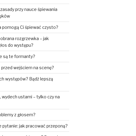
 zasady przy nauce śpiewania
ięków
ia pomogą Ci śpiewać czysto?
obrana rozgrzewka – jak
łos do występu?
e są te formanty?
ić przed wejściem na scenę?
ch występów? Bądź lepszą
wydech ustami – tylko czy na
roblemy z głosem?
 pytanie: jak pracować przeponą?