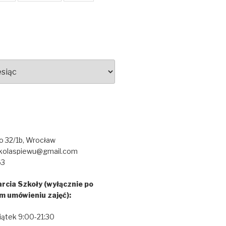
go 32/1b, Wrocław
kolaspiewu@gmail.com
63
rcia Szkoły (wyłącznie po
m umówieniu zajęć):
iątek 9:00-21:30