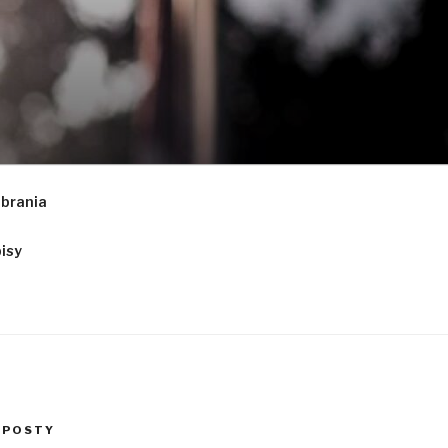
obrania
isy
 POSTY