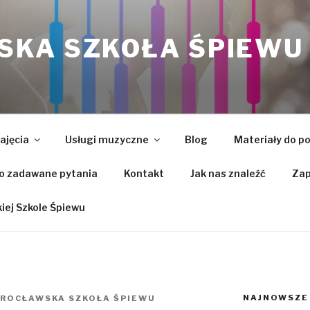
KA SZKOŁA ŚPIEWU
ajęcia
Usługi muzyczne
Blog
Materiały do p
o zadawane pytania
Kontakt
Jak nas znaleźć
Zap
ej Szkole Śpiewu
NAJNOWSZE
ROCŁAWSKA SZKOŁA ŚPIEWU