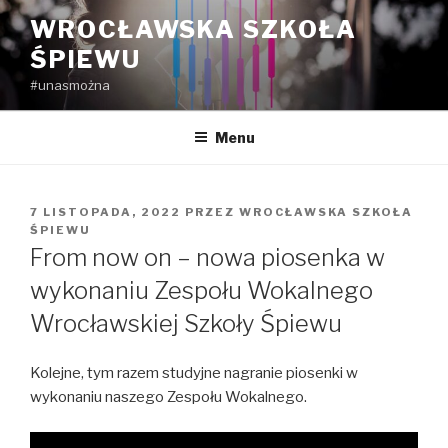
Przejdź
WROCŁAWSKA SZKOŁA
do
ŚPIEWU
treści
#unasmożna
Menu
OPUBLIKOWANE
7 LISTOPADA, 2022
PRZEZ
WROCŁAWSKA SZKOŁA
W
ŚPIEWU
From now on – nowa piosenka w
wykonaniu Zespołu Wokalnego
Wrocławskiej Szkoły Śpiewu
Kolejne, tym razem studyjne nagranie piosenki w
wykonaniu naszego Zespołu Wokalnego.