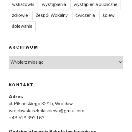
wskazówki
wystąpienia
wystąpienia publiczne
zdrowie
Zespół Wokalny
ćwiczenia
śpiew
śpiewanie
ARCHIWUM
Archiwum
KONTAKT
Adres
ul. Piłsudskiego 32/1b, Wrocław
wroclawskaszkolaspiewu@gmail.com
+48.519 393 163
Godziny otwarcia Szkoły (wyłącznie po