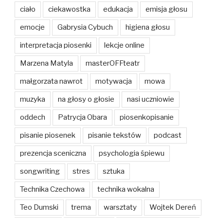
ciało
ciekawostka
edukacja
emisja głosu
emocje
Gabrysia Cybuch
higiena głosu
interpretacja piosenki
lekcje online
Marzena Matyla
masterOFFteatr
małgorzata nawrot
motywacja
mowa
muzyka
na głosy o głosie
nasi uczniowie
oddech
Patrycja Obara
piosenkopisanie
pisanie piosenek
pisanie tekstów
podcast
prezencja sceniczna
psychologia śpiewu
songwriting
stres
sztuka
Technika Czechowa
technika wokalna
Teo Dumski
trema
warsztaty
Wojtek Dereń