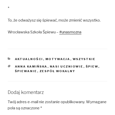
*
To, że odważysz się śpiewać, może zmienić wszystko.
Wrocławska Szkoła Śpiewu –
#unasmozna
KATEGORIE
AKTUALNOŚCI
,
MOTYWACJA
,
WSZYSTKIE
TAGI
ANNA KAMIŃSKA
,
NASI UCZNIOWIE
,
ŚPIEW
,
ŚPIEWANIE
,
ZESPÓŁ WOKALNY
Dodaj komentarz
Twój adres e-mail nie zostanie opublikowany.
Wymagane
pola są oznaczone
*