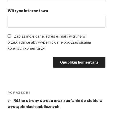
Witryna internetowa
Zapisz moje dane, adres e-mail i witrynę w
przeglądarce aby wypełnić dane podczas pisania
kolejnych komentarzy.
Nawigacja
Poprzedni
POPRZEDNI
wpisu
wpis
Różne strony stresu oraz zaufanie do siebie w
wystąpieniach publicznych