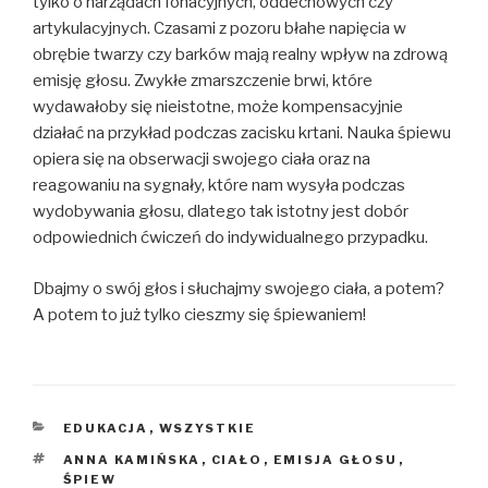
tylko o narządach fonacyjnych, oddechowych czy
artykulacyjnych. Czasami z pozoru błahe napięcia w
obrębie twarzy czy barków mają realny wpływ na zdrową
emisję głosu. Zwykłe zmarszczenie brwi, które
wydawałoby się nieistotne, może kompensacyjnie
działać na przykład podczas zacisku krtani. Nauka śpiewu
opiera się na obserwacji swojego ciała oraz na
reagowaniu na sygnały, które nam wysyła podczas
wydobywania głosu, dlatego tak istotny jest dobór
odpowiednich ćwiczeń do indywidualnego przypadku.
Dbajmy o swój głos i słuchajmy swojego ciała, a potem?
A potem to już tylko cieszmy się śpiewaniem!
KATEGORIE
EDUKACJA
,
WSZYSTKIE
TAGI
ANNA KAMIŃSKA
,
CIAŁO
,
EMISJA GŁOSU
,
ŚPIEW