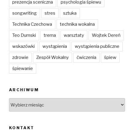
prezencja sceniczna
psychologia śpiewu
songwriting
stres
sztuka
Technika Czechowa
technika wokalna
Teo Dumski
trema
warsztaty
Wojtek Dereń
wskazówki
wystąpienia
wystąpienia publiczne
zdrowie
Zespół Wokalny
ćwiczenia
śpiew
śpiewanie
ARCHIWUM
Archiwum
KONTAKT