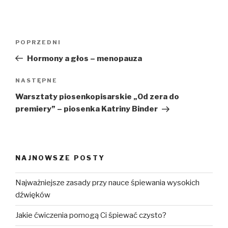
Nawigacja
Poprzedni
POPRZEDNI
wpisu
wpis
Hormony a głos – menopauza
Następny
NASTĘPNE
wpis
Warsztaty piosenkopisarskie „Od zera do
premiery” – piosenka Katriny Binder
NAJNOWSZE POSTY
Najważniejsze zasady przy nauce śpiewania wysokich
dźwięków
Jakie ćwiczenia pomogą Ci śpiewać czysto?