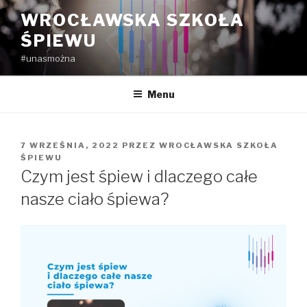
Przejdź
WROCŁAWSKA SZKOŁA
do
ŚPIEWU
treści
#unasmożna
Menu
OPUBLIKOWANE
7 WRZEŚNIA, 2022
PRZEZ
WROCŁAWSKA SZKOŁA
W
ŚPIEWU
Czym jest śpiew i dlaczego całe
nasze ciało śpiewa?