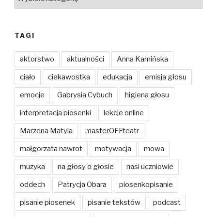
TAGI
aktorstwo
aktualności
Anna Kamińska
ciało
ciekawostka
edukacja
emisja głosu
emocje
Gabrysia Cybuch
higiena głosu
interpretacja piosenki
lekcje online
Marzena Matyla
masterOFFteatr
małgorzata nawrot
motywacja
mowa
muzyka
na głosy o głosie
nasi uczniowie
oddech
Patrycja Obara
piosenkopisanie
pisanie piosenek
pisanie tekstów
podcast