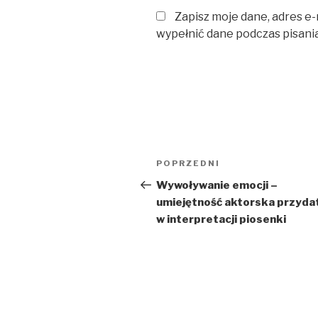
Zapisz moje dane, adres e-
wypełnić dane podczas pisani
Nawigacja
Poprzedni
POPRZEDNI
wpisu
wpis
Wywoływanie emocji –
umiejętność aktorska przyda
w interpretacji piosenki