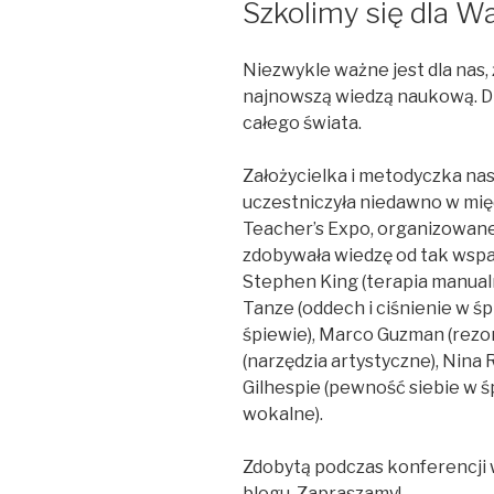
Szkolimy się dla W
Niezwykle ważne jest dla nas,
najnowszą wiedzą naukową. Dl
całego świata.
Założycielka i metodyczka nas
uczestniczyła niedawno w mi
Teacher’s Expo, organizowane
zdobywała wiedzę od tak wspan
Stephen King (terapia manualn
Tanze (oddech i ciśnienie w śp
śpiewie), Marco Guzman (rezo
(narzędzia artystyczne), Nina
Gilhespie (pewność siebie w śp
wokalne).
Zdobytą podczas konferencji wi
blogu. Zapraszamy!