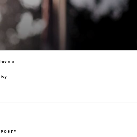
obrania
isy
 POSTY