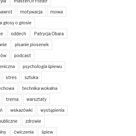
yla
masterOFFteatr
nawrot
motywacja
mowa
a głosy o głosie
ie
oddech
Patrycja Obara
anie
pisanie piosenek
tów
podcast
eniczna
psychologia śpiewu
stres
sztuka
echowa
technika wokalna
trema
warsztaty
ń
wskazówki
wystąpienia
publiczne
zdrowie
lny
ćwiczenia
śpiew