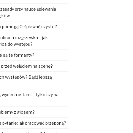
 zasady przy nauce śpiewania
ięków
ia pomogą Ci śpiewać czysto?
obrana rozgrzewka – jak
łos do występu?
e są te formanty?
ić przed wejściem na scenę?
ch występów? Bądź lepszą
wydech ustami – tylko czy na
roblemy z głosem?
 pytanie: jak pracować przeponą?