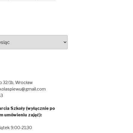
go 32/1b, Wrocław
kolaspiewu@gmail.com
63
rcia Szkoły (wyłącznie po
m umówieniu zajęć):
iątek 9:00-21:30