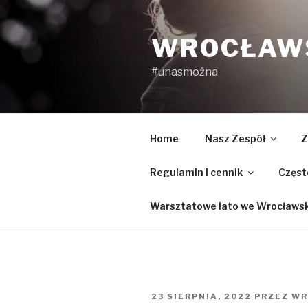
Przejdź
do
WROCŁAWS
treści
#unasmożna
Home
Nasz Zespół
Z
Regulamin i cennik
Częst
Warsztatowe lato we Wrocławski
OPUBLIKOWANE
23 SIERPNIA, 2022
PRZEZ
WR
W