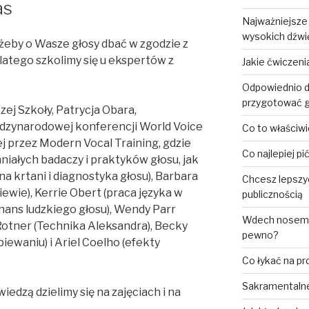
as
Najważniejsze
wysokich dźw
 żeby o Wasze głosy dbać w zgodzie z
atego szkolimy się u ekspertów z
Jakie ćwiczen
Odpowiednio d
przygotować g
zej Szkoły, Patrycja Obara,
ędzynarodowej konferencji World Voice
Co to właściwi
j przez Modern Vocal Training, gdzie
Co najlepiej p
iałych badaczy i praktyków głosu, jak
a krtani i diagnostyka głosu), Barbara
Chcesz lepszy
iewie), Kerrie Obert (praca języka w
publicznością
nans ludzkiego głosu), Wendy Parr
Wdech nosem, 
 Rotner (Technika Aleksandra), Becky
pewno?
iewaniu) i Ariel Coelho (efekty
Co łykać na p
Sakramentalne
edzą dzielimy się na zajęciach i na