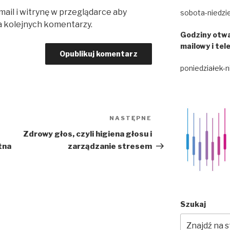
mail i witrynę w przeglądarce aby
sobota-niedzie
a kolejnych komentarzy.
Godziny otwa
mailowy i tel
poniedziałek-n
NASTĘPNE
Następny
wpis
Zdrowy głos, czyli higiena głosu i
tna
zarządzanie stresem
Szukaj