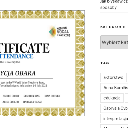
Jak błyskawic
sposoby
KATEGORIE
Kategorie
TAGI
aktorstwo
Anna Kamiń
edukacja
Gabrysia Cy
interpretacja