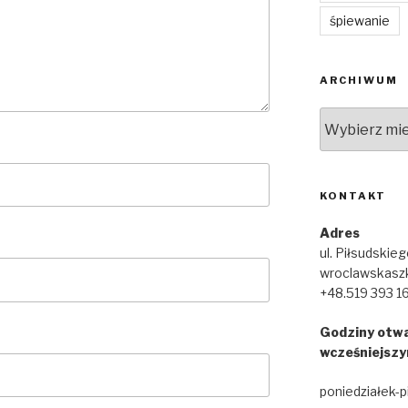
śpiewanie
ARCHIWUM
Archiwum
KONTAKT
Adres
ul. Piłsudskie
wroclawskasz
+48.519 393 1
Godziny otwa
wcześniejszy
poniedziałek-p