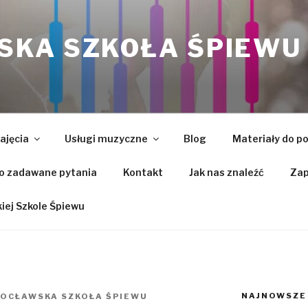
KA SZKOŁA ŚPIEWU
ajęcia
Usługi muzyczne
Blog
Materiały do p
o zadawane pytania
Kontakt
Jak nas znaleźć
Zap
ej Szkole Śpiewu
NAJNOWSZE
OCŁAWSKA SZKOŁA ŚPIEWU