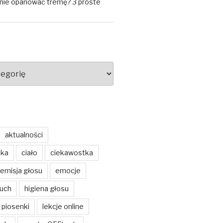
znie opanować tremę? 3 proste
aktualności
ska
ciało
ciekawostka
emisja głosu
emocje
buch
higiena głosu
 piosenki
lekcje online