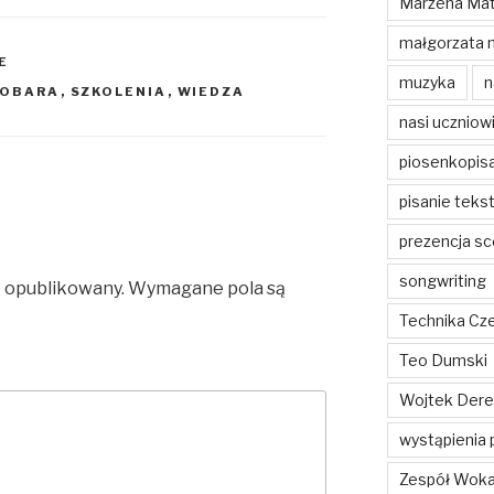
Marzena Mat
małgorzata 
E
muzyka
n
 OBARA
,
SZKOLENIA
,
WIEDZA
nasi uczniow
piosenkopis
pisanie teks
prezencja sc
songwriting
e opublikowany.
Wymagane pola są
Technika Cz
Teo Dumski
Wojtek Dere
wystąpienia 
Zespół Woka