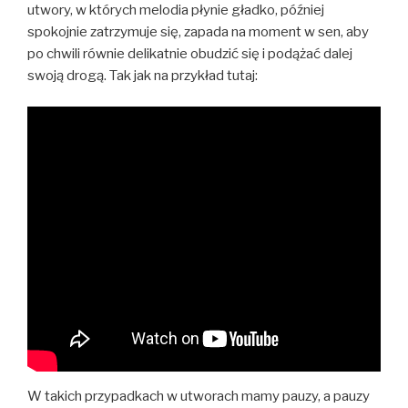
utwory, w których melodia płynie gładko, później
spokojnie zatrzymuje się, zapada na moment w sen, aby
po chwili równie delikatnie obudzić się i podążać dalej
swoją drogą. Tak jak na przykład tutaj:
W takich przypadkach w utworach mamy pauzy, a pauzy