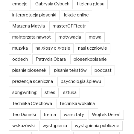
emocje
Gabrysia Cybuch
higiena głosu
interpretacja piosenki
lekcje online
Marzena Matyla
masterOFFteatr
małgorzata nawrot
motywacja
mowa
muzyka
na głosy o głosie
nasi uczniowie
oddech
Patrycja Obara
piosenkopisanie
pisanie piosenek
pisanie tekstów
podcast
prezencja sceniczna
psychologia śpiewu
songwriting
stres
sztuka
Technika Czechowa
technika wokalna
Teo Dumski
trema
warsztaty
Wojtek Dereń
wskazówki
wystąpienia
wystąpienia publiczne