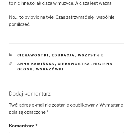
to nic innego jak cisza w muzyce. A cisza jest ważna.
No… to by było na tyle. Czas zatrzymać się i wspólnie
pomilczeć.
KATEGORIE
CIEKAWOSTKI
,
EDUKACJA
,
WSZYSTKIE
TAGI
ANNA KAMIŃSKA
,
CIEKAWOSTKA
,
HIGIENA
GŁOSU
,
WSKAZÓWKI
Dodaj komentarz
Twój adres e-mail nie zostanie opublikowany.
Wymagane
pola są oznaczone
*
Komentarz
*