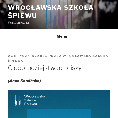
Przejdź
WROCŁAWSKA SZKOŁA
do
ŚPIEWU
treści
#unasmożna
Menu
OPUBLIKOWANE
26 STYCZNIA, 2021
PRZEZ
WROCŁAWSKA SZKOŁA
W
ŚPIEWU
O dobrodziejstwach ciszy
(Anna Kamińska)