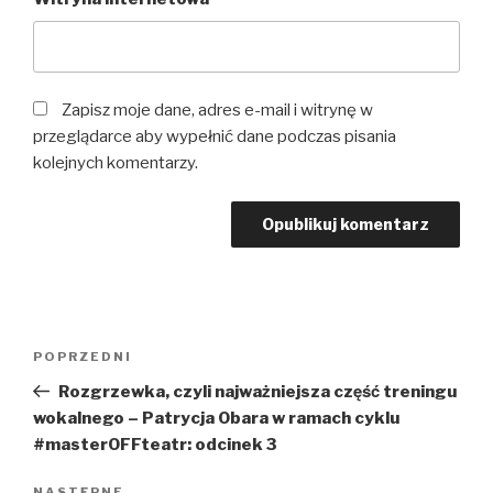
Zapisz moje dane, adres e-mail i witrynę w
przeglądarce aby wypełnić dane podczas pisania
kolejnych komentarzy.
Nawigacja
Poprzedni
POPRZEDNI
wpisu
wpis
Rozgrzewka, czyli najważniejsza część treningu
wokalnego – Patrycja Obara w ramach cyklu
#masterOFFteatr: odcinek 3
NASTĘPNE