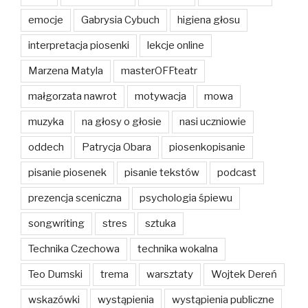
emocje
Gabrysia Cybuch
higiena głosu
interpretacja piosenki
lekcje online
Marzena Matyla
masterOFFteatr
małgorzata nawrot
motywacja
mowa
muzyka
na głosy o głosie
nasi uczniowie
oddech
Patrycja Obara
piosenkopisanie
pisanie piosenek
pisanie tekstów
podcast
prezencja sceniczna
psychologia śpiewu
songwriting
stres
sztuka
Technika Czechowa
technika wokalna
Teo Dumski
trema
warsztaty
Wojtek Dereń
wskazówki
wystąpienia
wystąpienia publiczne