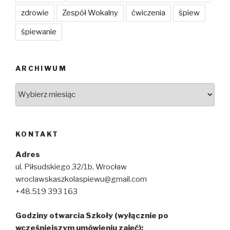
zdrowie
Zespół Wokalny
ćwiczenia
śpiew
śpiewanie
ARCHIWUM
Archiwum
KONTAKT
Adres
ul. Piłsudskiego 32/1b, Wrocław
wroclawskaszkolaspiewu@gmail.com
+48.519 393 163
Godziny otwarcia Szkoły (wyłącznie po
wcześniejszym umówieniu zajęć):