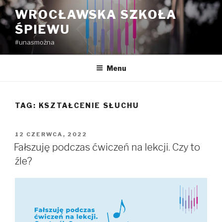
Przejdź
WROCŁAWSKA SZKOŁA
do
ŚPIEWU
treści
#unasmożna
Menu
TAG:
KSZTAŁCENIE SŁUCHU
OPUBLIKOWANE
12 CZERWCA, 2022
W
Fałszuję podczas ćwiczeń na lekcji. Czy to
źle?