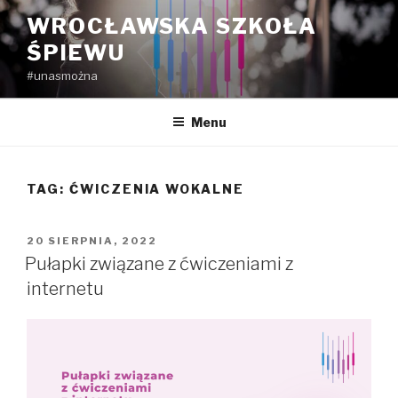
Przejdź
WROCŁAWSKA SZKOŁA
do
ŚPIEWU
treści
#unasmożna
Menu
TAG:
ĆWICZENIA WOKALNE
OPUBLIKOWANE
20 SIERPNIA, 2022
W
Pułapki związane z ćwiczeniami z
internetu