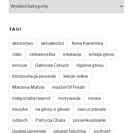
Kategorie
TAGI
aktorstwo
aktualności
Anna Kamińska
ciało
ciekawostka
edukacja
emisja głosu
emocje
Gabrysia Cybuch
higiena głosu
interpretacja piosenki
lekcje online
Marzena Matyla
masterOFFteatr
małgorzata nawrot
motywacja
mowa
muzyka
na głosy o głosie
nasi uczniowie
oddech
Patrycja Obara
piosenkopisanie
pisanie piosenek
pisanie tekstów
podcast