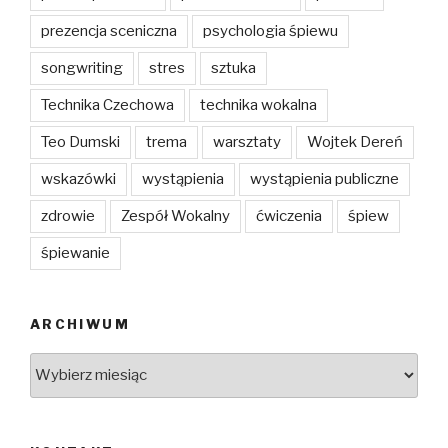
prezencja sceniczna
psychologia śpiewu
songwriting
stres
sztuka
Technika Czechowa
technika wokalna
Teo Dumski
trema
warsztaty
Wojtek Dereń
wskazówki
wystąpienia
wystąpienia publiczne
zdrowie
Zespół Wokalny
ćwiczenia
śpiew
śpiewanie
ARCHIWUM
Archiwum