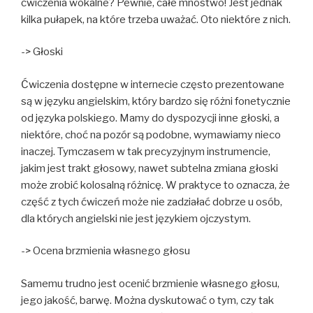
ćwiczenia wokalne? Pewnie, całe mnóstwo! Jest jednak
kilka pułapek, na które trzeba uważać. Oto niektóre z nich.
-> Głoski
Ćwiczenia dostępne w internecie często prezentowane
są w języku angielskim, który bardzo się różni fonetycznie
od języka polskiego. Mamy do dyspozycji inne głoski, a
niektóre, choć na pozór są podobne, wymawiamy nieco
inaczej. Tymczasem w tak precyzyjnym instrumencie,
jakim jest trakt głosowy, nawet subtelna zmiana głoski
może zrobić kolosalną różnicę. W praktyce to oznacza, że
część z tych ćwiczeń może nie zadziałać dobrze u osób,
dla których angielski nie jest językiem ojczystym.
-> Ocena brzmienia własnego głosu
Samemu trudno jest ocenić brzmienie własnego głosu,
jego jakość, barwę. Można dyskutować o tym, czy tak